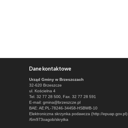
Dane kontaktowe
Urząd Gminy w Brzeszczach
32-620 Brzeszcze
ul. Kościelna 4
Tel. 32 77 28 500, Fax. 32 77 28 591
E-mail:
gmina@brzeszcze.pl
BAE: AE:PL-78246-34458-HSBWB-10
Elektroniczna skrzynka podawcza (http://epuap.gov.pl)
/6m973oagob/skrytka