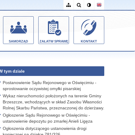
SAMORZĄD
ZAŁATW SPRAWĘ
KONTAKT
W tym dziale
Postanowienie Sądu Rejonowego w Oświęcimiu -
sprostowanie oczywistej omyłki pisarskiej
Wykaz nieruchomości położonych na terenie Gminy
Brzeszcze, wchodzących w skład Zasobu Własności
Rolnej Skarbu Państwa, przeznaczonej do dzierżawy.
Ogłoszenie Sądu Rejonowego w Oświęcimiu -
ustanowienie depozytu po zmarłej Anieli Ligęza
Ogłoszenia dotyczącego ustanowienia drogi
koniecznej na działce 781/326