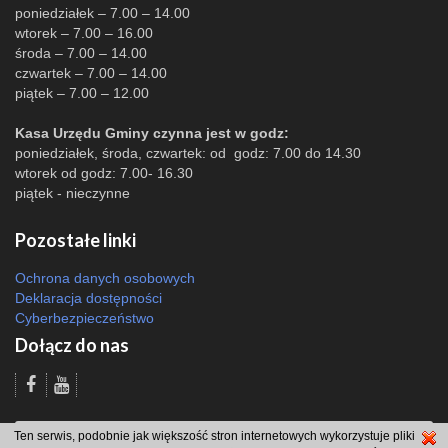
poniedziałek – 7.00 – 14.00
wtorek – 7.00 – 16.00
środa – 7.00 – 14.00
czwartek – 7.00 – 14.00
piątek – 7.00 – 12.00
Kasa Urzędu Gminy czynna jest w godz:
poniedziałek, środa, czwartek: od godz: 7.00 do 14.30
wtorek od godz: 7.00- 16.30
piątek - nieczynne
Pozostałe linki
Ochrona danych osobowych
Deklaracja dostępności
Cyberbezpieczeństwo
Dołącz do nas
Odsłon: 6650 | |
Polityka bezpieczeństwa i polityka cookies
|
Redakcja
|
2007
Ten serwis, podobnie jak większość stron internetowych wykorzystuje pliki
- 2026 © Gmina Brzeszcze