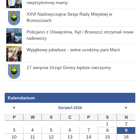
nieprzytomnej mamy
XXVI Nadzwyczajna Sesja Rady Miejskiej w
Brzeszczach
Policjanci z Oświęcimia, Kęt i Brzeszcz otrzymali nowe
radiowozy
Wyjątkowy jubielusz - setne urodziny pani Marii
17 sierpnia Urząd Gminy będzie nieczynny
Kalendarium
«
»
Sierpień 2026
P
W
S
C
P
S
N
1
2
3
4
5
6
7
8
9
10
11
12
13
14
15
16