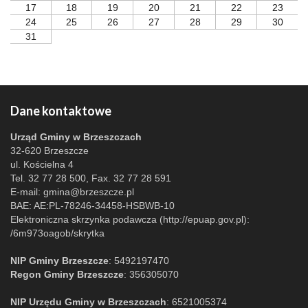
17
18
19
20
21
22
23
24
25
26
27
28
29
30
31
Dane kontaktowe
Urząd Gminy w Brzeszczach
32-620 Brzeszcze
ul. Kościelna 4
Tel. 32 77 28 500, Fax. 32 77 28 591
E-mail:
gmina@brzeszcze.pl
BAE: AE:PL-78246-34458-HSBWB-10
Elektroniczna skrzynka podawcza (http://epuap.gov.pl):
/6m973oagob/skrytka
NIP Gminy Brzeszcze
: 5492197470
Regon Gminy Brzeszcze
: 356305070
NIP Urzędu Gminy w Brzeszczach
: 6521005374