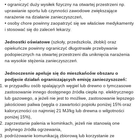
• ograniczyć duży wysiłek fizyczny na otwartej przestrzeni np.
uprawianie sportu lub czynności zawodowe zwiększające
narażenie na działanie zanieczyszczeń,
• osoby chore powinny zaopatrzyć się we właściwe medykamenty
i stosować się do zaleceń lekarzy.
Jednostki oświatowe
(szkoły, przedszkola, żłobki) oraz
opiekuńcze powinny ograniczyć długotrwałe przebywanie
podopiecznych na otwartej przestrzeni dla uniknięcia narażenia
na wysokie stężenia zanieczyszczeń.
Jednoczesnie apeluje się do mieszkańców obszaru o
podjęcie działań ograniczających emisję zanieczyszczeń:
w przypadku osób spalających węgiel lub drewno o tymczasowe
zastosowanie innego dostępnego źródła ciepła np. elektrycznego
lub gazowego, a jeżeli nie jest to możliwe, zastosowanie lepszego
jakościowo paliwa (węgla o zawartości popiołu poniżej 15% oraz
kaloryczności co najmniej 21 MJ/kg lub drewna o wilgotności
poniżej 15%),
zaprzestanie palenia w kominkach, jeżeli nie stanowią one
jedynego źródła ogrzewania,
podróżowanie komunikacją zbiorową lub korzystanie ze