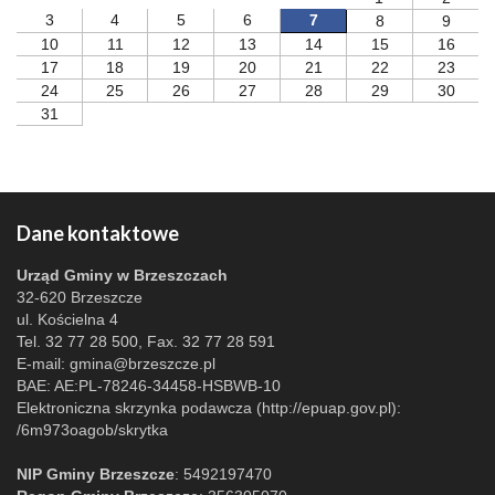
3
4
5
6
7
8
9
10
11
12
13
14
15
16
17
18
19
20
21
22
23
24
25
26
27
28
29
30
31
Dane kontaktowe
Urząd Gminy w Brzeszczach
32-620 Brzeszcze
ul. Kościelna 4
Tel. 32 77 28 500, Fax. 32 77 28 591
E-mail:
gmina@brzeszcze.pl
BAE: AE:PL-78246-34458-HSBWB-10
Elektroniczna skrzynka podawcza (http://epuap.gov.pl):
/6m973oagob/skrytka
NIP Gminy Brzeszcze
: 5492197470