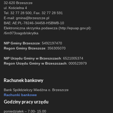
32-620 Brzeszcze
ul. Kościelna 4
Tel. 32 77 28 500, Fax. 32 77 28 591
E-mail:
gmina@brzeszcze.pl
BAE: AE:PL-78246-34458-HSBWB-10
Elektroniczna skrzynka podawcza (http://epuap.gov.pl):
/6m973oagob/skrytka
NIP Gminy Brzeszcze
: 5492197470
Regon Gminy Brzeszcze
: 356305070
NIP Urzędu Gminy w Brzeszczach
: 6521005374
Regon Urzędu Gminy w Brzeszczach
: 000523979
Rachunek bankowy
Bank Spółdzielczy Miedźna o. Brzeszcze
Rachunki bankowe
Godziny pracy urzędu
poniedziałek – 7.00- 15.00