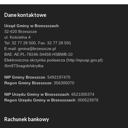
Dane kontaktowe
Urząd Gminy w Brzeszczach
32-620 Brzeszcze
ul. Kościelna 4
Tel. 32 77 28 500, Fax. 32 77 28 591
E-mail:
gmina@brzeszcze.pl
BAE: AE:PL-78246-34458-HSBWB-10
Elektroniczna skrzynka podawcza (http://epuap.gov.pl):
/6m973oagob/skrytka
NIP Gminy Brzeszcze
: 5492197470
Regon Gminy Brzeszcze
: 356305070
NIP Urzędu Gminy w Brzeszczach
: 6521005374
Regon Urzędu Gminy w Brzeszczach
: 000523979
Rachunek bankowy