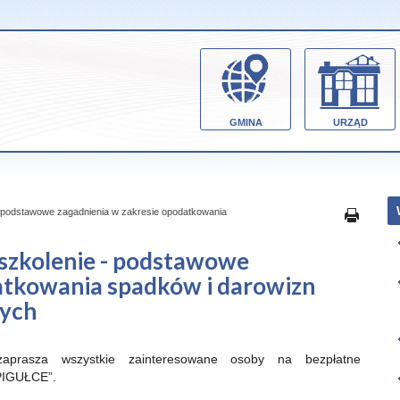
GMINA
URZĄD
 podstawowe zagadnienia w zakresie opodatkowania
szkolenie - podstawowe
atkowania spadków i darowizn
nych
aprasza wszystkie zainteresowane osoby na bezpłatne
PIGUŁCE”.