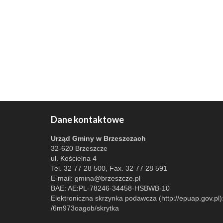
Dane kontaktowe
Urząd Gminy w Brzeszczach
32-620 Brzeszcze
ul. Kościelna 4
Tel. 32 77 28 500, Fax. 32 77 28 591
E-mail:
gmina@brzeszcze.pl
BAE: AE:PL-78246-34458-HSBWB-10
Elektroniczna skrzynka podawcza (http://epuap.gov.pl)
/6m973oagob/skrytka