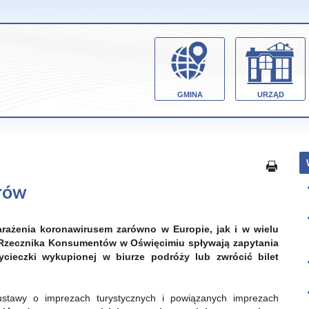
GMINA
URZĄD
rów
rażenia koronawirusem zarówno w Europie, jak i w wielu
 Rzecznika Konsumentów w Oświęcimiu spływają zapytania
ieczki wykupionej w biurze podróży lub zwrócić bilet
ustawy o imprezach turystycznych i powiązanych imprezach