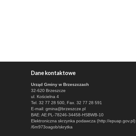
Dane kontaktowe
Urząd Gminy w Brzeszczach
32-620 Brzeszcze
ul. Kościelna 4
Tel. 32 77 28 500, Fax. 32 77 28 591
E-mail:
gmina@brzeszcze.pl
BAE: AE:PL-78246-34458-HSBWB-10
Elektroniczna skrzynka podawcza (http://epuap.gov.pl)
/6m973oagob/skrytka