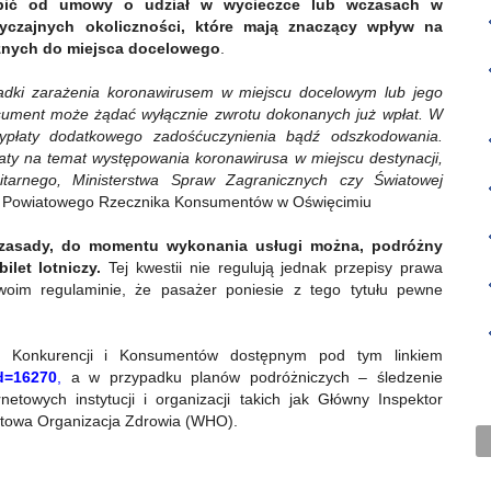
ąpić od umowy o udział w wycieczce lub wczasach w
czajnych okoliczności,
które mają znaczący wpływ na
óżnych do miejsca docelowego
.
dki zarażenia koronawirusem w miejscu docelowym lub jego
nsument może żądać wyłącznie zwrotu dokonanych już wpłat. W
ypłaty dodatkowego zadośćuczynienia bądź odszkodowania
.
ty na temat występowania koronawirusa w miejscu destynacji,
tarnego, Ministerstwa Spraw Zagranicznych czy Światowej
o. Powiatowego Rzecznika Konsumentów w Oświęcimiu
 zasady, do momentu wykonania usługi można, podróżny
let lotniczy.
Tej kwestii nie regulują jednak przepisy prawa
woim regulaminie, że pasażer poniesie z tego tytułu pewne
 Konkurencji i Konsumentów dostępnym pod tym linkiem
id=16270
,
a w przypadku planów podróżniczych – śledzenie
netowych instytucji i organizacji takich jak Główny Inspektor
atowa Organizacja Zdrowia (WHO).