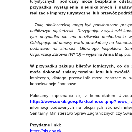
turystycznych,
podróżny
może bezpłatnie odst
przypadku wystąpienia nieuniknionych i nadzwy
realizację imprezy turystycznej lub przewóz podr
–
Taką okolicznością mogą być potwierdzone
przypa
najbliższym sąsiedztwie. Rezygnując z wycieczki ko
tym przypadku nie ma możliwości dochodzenia w
Odstępując od umowy warto powołać się na komunika
podawane na stronach
Głównego Inspektora Sani
Organizacji Zdrowia (WHO)
– wyjaśnia
Anna Maj
, p.
W przypadku zakupu biletów lotniczych, co do
może dokonać zmiany terminu lotu lub zwrócić bi
lotniczego, dlatego przewoźnik może zastrzec w s
konsekwencje finansowe.
Polecamy zapoznanie się z komunikatem Urzędu
https://www.uokik.gov.pl/aktualnosci.php?news_
informacji podawanych na oficjalnych stronach inter
Sanitarny, Ministerstwo Spraw Zagranicznych czy Świ
Przydatne linki:
https://gis.gov.pl/