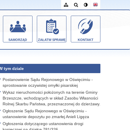
SAMORZĄD
ZAŁATW SPRAWĘ
KONTAKT
W tym dziale
Postanowienie Sądu Rejonowego w Oświęcimiu -
sprostowanie oczywistej omyłki pisarskiej
Wykaz nieruchomości położonych na terenie Gminy
Brzeszcze, wchodzących w skład Zasobu Własności
Rolnej Skarbu Państwa, przeznaczonej do dzierżawy.
Ogłoszenie Sądu Rejonowego w Oświęcimiu -
ustanowienie depozytu po zmarłej Anieli Ligęza
Ogłoszenia dotyczącego ustanowienia drogi
koniecznej na działce 781/326