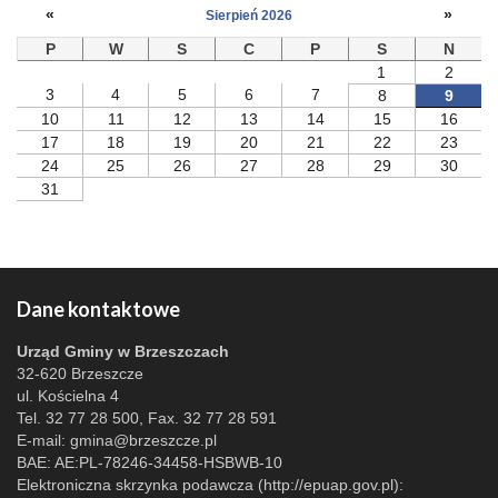
«
»
Sierpień 2026
P
W
S
C
P
S
N
1
2
3
4
5
6
7
8
9
10
11
12
13
14
15
16
17
18
19
20
21
22
23
24
25
26
27
28
29
30
31
Dane kontaktowe
Urząd Gminy w Brzeszczach
32-620 Brzeszcze
ul. Kościelna 4
Tel. 32 77 28 500, Fax. 32 77 28 591
E-mail:
gmina@brzeszcze.pl
BAE: AE:PL-78246-34458-HSBWB-10
Elektroniczna skrzynka podawcza (http://epuap.gov.pl):