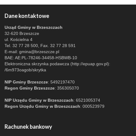
Dane kontaktowe
Urząd Gminy w Brzeszczach
32-620 Brzeszcze
ul. Kościelna 4
Tel. 32 77 28 500, Fax. 32 77 28 591
E-mail:
gmina@brzeszcze.pl
BAE: AE:PL-78246-34458-HSBWB-10
Elektroniczna skrzynka podawcza (http://epuap.gov.pl):
/6m973oagob/skrytka
NIP Gminy Brzeszcze
: 5492197470
Regon Gminy Brzeszcze
: 356305070
NIP Urzędu Gminy w Brzeszczach
: 6521005374
Regon Urzędu Gminy w Brzeszczach
: 000523979
Rachunek bankowy