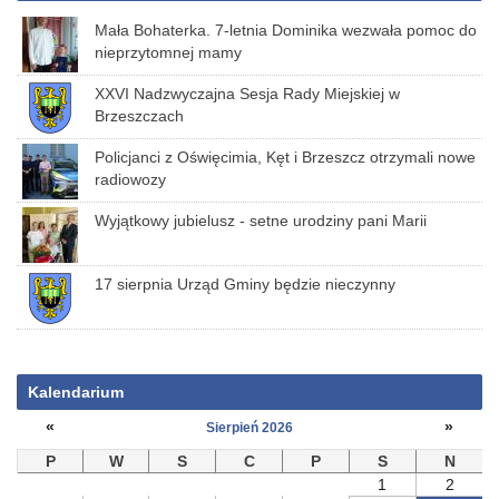
Mała Bohaterka. 7-letnia Dominika wezwała pomoc do
nieprzytomnej mamy
XXVI Nadzwyczajna Sesja Rady Miejskiej w
Brzeszczach
Policjanci z Oświęcimia, Kęt i Brzeszcz otrzymali nowe
radiowozy
Wyjątkowy jubielusz - setne urodziny pani Marii
17 sierpnia Urząd Gminy będzie nieczynny
Kalendarium
«
»
Sierpień 2026
P
W
S
C
P
S
N
1
2