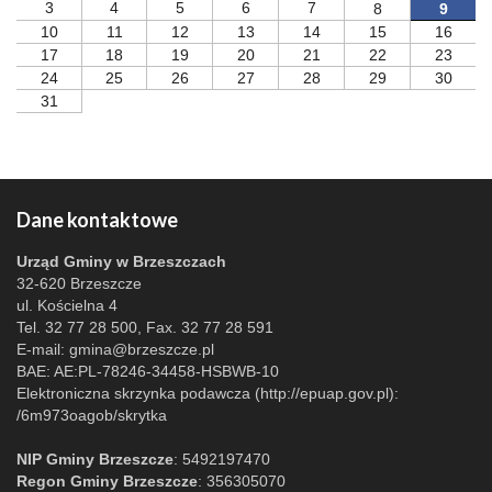
3
4
5
6
7
8
9
10
11
12
13
14
15
16
17
18
19
20
21
22
23
24
25
26
27
28
29
30
31
Dane kontaktowe
Urząd Gminy w Brzeszczach
32-620 Brzeszcze
ul. Kościelna 4
Tel. 32 77 28 500, Fax. 32 77 28 591
E-mail:
gmina@brzeszcze.pl
BAE: AE:PL-78246-34458-HSBWB-10
Elektroniczna skrzynka podawcza (http://epuap.gov.pl):
/6m973oagob/skrytka
NIP Gminy Brzeszcze
: 5492197470
Regon Gminy Brzeszcze
: 356305070