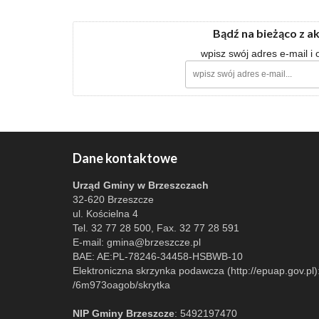
Bądź na bieżąco z a
wpisz swój adres e-mail i
Dane kontaktowe
Urząd Gminy w Brzeszczach
32-620 Brzeszcze
ul. Kościelna 4
Tel. 32 77 28 500, Fax. 32 77 28 591
E-mail:
gmina@brzeszcze.pl
BAE: AE:PL-78246-34458-HSBWB-10
Elektroniczna skrzynka podawcza (http://epuap.gov.pl)
/6m973oagob/skrytka
NIP Gminy Brzeszcze
: 5492197470