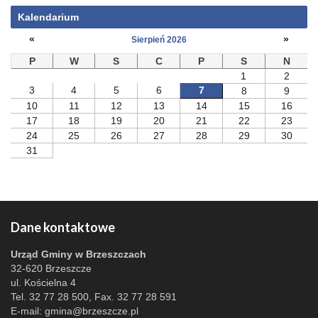
Kalendarium
«
»
Sierpień 2026
P
W
S
C
P
S
N
1
2
3
4
5
6
7
8
9
10
11
12
13
14
15
16
17
18
19
20
21
22
23
24
25
26
27
28
29
30
31
Dane kontaktowe
Urząd Gminy w Brzeszczach
32-620 Brzeszcze
ul. Kościelna 4
Tel. 32 77 28 500, Fax. 32 77 28 591
E-mail:
gmina@brzeszcze.pl