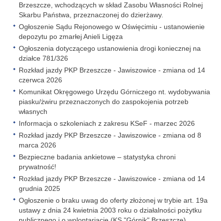
Brzeszcze, wchodzących w skład Zasobu Własności Rolnej
Skarbu Państwa, przeznaczonej do dzierżawy.
Ogłoszenie Sądu Rejonowego w Oświęcimiu - ustanowienie
depozytu po zmarłej Anieli Ligęza
Ogłoszenia dotyczącego ustanowienia drogi koniecznej na
działce 781/326
Rozkład jazdy PKP Brzeszcze - Jawiszowice - zmiana od 14
czerwca 2026
Komunikat Okręgowego Urzędu Górniczego nt. wydobywania
piasku/żwiru przeznaczonych do zaspokojenia potrzeb
własnych
Informacja o szkoleniach z zakresu KSeF - marzec 2026
Rozkład jazdy PKP Brzeszcze - Jawiszowice - zmiana od 8
marca 2026
Bezpieczne badania ankietowe – statystyka chroni
prywatność!
Rozkład jazdy PKP Brzeszcze - Jawiszowice - zmiana od 14
grudnia 2025
Ogłoszenie o braku uwag do oferty złożonej w trybie art. 19a
ustawy z dnia 24 kwietnia 2003 roku o działalności pożytku
publicznego i o wolontariacie (KS "Górnik" Brzeszcze)