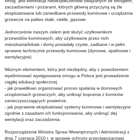
smog” jest eliminacja niebezpieczeństw związanych ze smogiem,
zaczadzeniami i pożarami, których główną przyczyną są źle
eksploatowane lub zaniedbane przewody kominowe i urządzenia
grzewcze na paliwo stałe, ciekłe, gazowe.
Jednocześnie naszym celem jest służyć użytkownikom
przewodów kominowych, aby użytkowane przez nich
mieszkania/lokale i domy posiadały czyste, zadbane i w pełni
sprawne technicznie przewody kominowe (dymowe, spalinowe i
wentylacyjne).
Ważnym elementem, który jest niezbędny, aby z powodzeniem
wyeliminować występowania smogu w Polsce jest prowadzenie
ciągłej edukacji społecznej:
- jak prawidłowo organizować proces spalania w domowych
urządzeniach grzewczych, aby uniknąć kopcenia z kominów
zanieczyszczających powietrze,
- jak poprawnie eksploatować systemy kominowe i wentylacyjne
zgodnie z zasadami ich funkcjonowania, aby uniknąć złej
wentylacji oraz zaczadzenia.
Rozporządzenie Ministra Spraw Wewnętrznych i Administracji z
dnia 7 czerwca 2010 r. w sprawie ochrony przeciwpożarowej