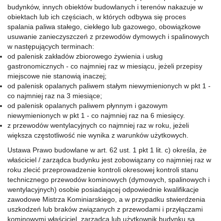
budynków, innych obiektów budowlanych i terenów nakazuje w
obiektach lub ich częściach, w których odbywa się proces
spalania paliwa stałego, ciekłego lub gazowego, obowiązkowe
usuwanie zanieczyszczeń z przewodów dymowych i spalinowych
w następujących terminach:
od palenisk zakładów zbiorowego żywienia i usług
gastronomicznych - co najmniej raz w miesiącu, jeżeli przepisy
miejscowe nie stanowią inaczej;
od palenisk opalanych paliwem stałym niewymienionych w pkt 1 -
co najmniej raz na 3 miesiące;
od palenisk opalanych paliwem płynnym i gazowym
niewymienionych w pkt 1 - co najmniej raz na 6 miesięcy.
z przewodów wentylacyjnych co najmniej raz w roku, jeżeli
większa częstotliwość nie wynika z warunków użytkowych.
Ustawa Prawo budowlane w art. 62 ust. 1 pkt 1 lit. c) określa, że
właściciel / zarządca budynku jest zobowiązany co najmniej raz w
roku zlecić przeprowadzenie kontroli okresowej kontroli stanu
technicznego przewodów kominowych (dymowych, spalinowych i
wentylacyjnych) osobie posiadającej odpowiednie kwalifikacje
zawodowe Mistrza Kominiarskiego, a w przypadku stwierdzenia
uszkodzeń lub braków związanych z przewodami i przyłączami
kominowymi właściciel, zarządca lub użytkownik budynku są