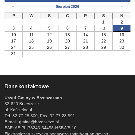
«
»
Sierpień 2026
P
W
S
C
P
S
N
1
2
3
4
5
6
7
8
9
10
11
12
13
14
15
16
17
18
19
20
21
22
23
24
25
26
27
28
29
30
31
Dane kontaktowe
Urząd Gminy w Brzeszczach
32-620 Brzeszcze
ul. Kościelna 4
Tel. 32 77 28 500, Fax. 32 77 28 591
E-mail:
gmina@brzeszcze.pl
BAE: AE:PL-78246-34458-HSBWB-10
Elektroniczna skrzynka podawcza (http://epuap.gov.pl):