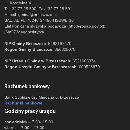
ul. Kościelna 4
Tel. 32 77 28 500, Fax. 32 77 28 591
E-mail:
gmina@brzeszcze.pl
BAE: AE:PL-78246-34458-HSBWB-10
Elektroniczna skrzynka podawcza (http://epuap.gov.pl):
/6m973oagob/skrytka
NIP Gminy Brzeszcze
: 5492197470
Regon Gminy Brzeszcze
: 356305070
NIP Urzędu Gminy w Brzeszczach
: 6521005374
Regon Urzędu Gminy w Brzeszczach
: 000523979
Rachunek bankowy
Bank Spółdzielczy Miedźna o. Brzeszcze
Rachunki bankowe
Godziny pracy urzędu
poniedziałek – 7.00- 15.00
wtorek – 7.00 – 17.00