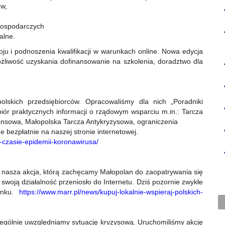
ów,
gospodarczych
alne.
u i podnoszenia kwalifikacji w warunkach online. Nowa edycja
żliwość uzyskania dofinansowanie na szkolenia, doradztwo dla
lskich przedsiębiorców. Opracowaliśmy dla nich „Poradniki
biór praktycznych informacji o rządowym wsparciu m.in.: Tarcza
ansowa, Małopolska Tarcza Antykryzysowa, ograniczenia
 bezpłatnie na naszej stronie internetowej.
-czasie-epidemii-koronawirusa/
to nasza akcja, którą zachęcamy Małopolan do zaopatrywania się
swoją działalność przeniosło do Internetu. Dziś pozornie zwykłe
ynku.
https://www.marr.pl/news/kupuj-lokalnie-wspieraj-polskich-
ególnie uwzględniamy sytuację kryzysową. Uruchomiliśmy akcję