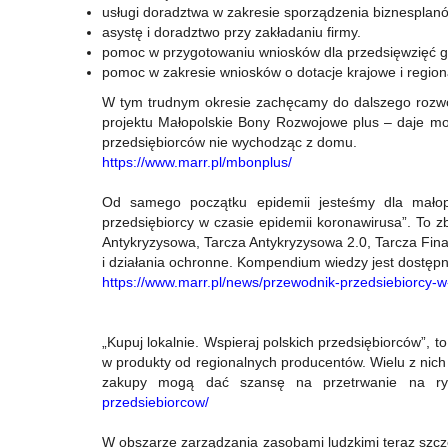
usługi doradztwa w zakresie sporządzenia biznesplan
asystę i doradztwo przy zakładaniu firmy.
pomoc w przygotowaniu wniosków dla przedsięwzięć 
pomoc w zakresie wniosków o dotacje krajowe i region
W tym trudnym okresie zachęcamy do dalszego rozwoj
projektu Małopolskie Bony Rozwojowe plus – daje mo
przedsiębiorców nie wychodząc z domu.
https://www.marr.pl/mbonplus/
Od samego początku epidemii jesteśmy dla małopo
przedsiębiorcy w czasie epidemii koronawirusa”. To z
Antykryzysowa, Tarcza Antykryzysowa 2.0, Tarcza Fin
i działania ochronne. Kompendium wiedzy jest dostępne
https://www.marr.pl/news/przewodnik-przedsiebiorcy-w
„Kupuj lokalnie. Wspieraj polskich przedsiębiorców”, 
w produkty od regionalnych producentów. Wielu z nich 
zakupy mogą dać szansę na przetrwanie na r
przedsiebiorcow/
W obszarze zarządzania zasobami ludzkimi teraz szcz