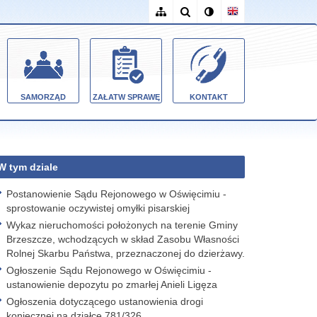
SAMORZĄD
ZAŁATW SPRAWĘ
KONTAKT
W tym dziale
Postanowienie Sądu Rejonowego w Oświęcimiu -
sprostowanie oczywistej omyłki pisarskiej
Wykaz nieruchomości położonych na terenie Gminy
Brzeszcze, wchodzących w skład Zasobu Własności
Rolnej Skarbu Państwa, przeznaczonej do dzierżawy.
Ogłoszenie Sądu Rejonowego w Oświęcimiu -
ustanowienie depozytu po zmarłej Anieli Ligęza
Ogłoszenia dotyczącego ustanowienia drogi
koniecznej na działce 781/326