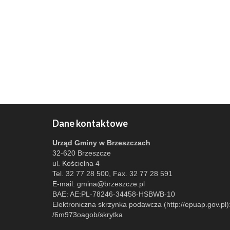
Dane kontaktowe
Urząd Gminy w Brzeszczach
32-620 Brzeszcze
ul. Kościelna 4
Tel. 32 77 28 500, Fax. 32 77 28 591
E-mail:
gmina@brzeszcze.pl
BAE: AE:PL-78246-34458-HSBWB-10
Elektroniczna skrzynka podawcza (http://epuap.gov.pl)
/6m973oagob/skrytka