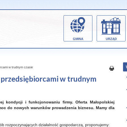
GMINA
URZĄD
rcami w trudnym czasie
 przedsiębiorcami w trudnym
j kondycji i funkcjonowaniu firmy. Oferta Małopolskiej
moc do nowych warunków prowadzenia biznesu. Mamy dla
ób rozpoczynających działalność gospodarczą, proponujemy: