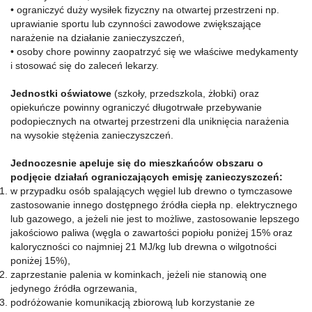
• ograniczyć duży wysiłek fizyczny na otwartej przestrzeni np.
uprawianie sportu lub czynności zawodowe zwiększające
narażenie na działanie zanieczyszczeń,
• osoby chore powinny zaopatrzyć się we właściwe medykamenty
i stosować się do zaleceń lekarzy.
Jednostki oświatowe
(szkoły, przedszkola, żłobki) oraz
opiekuńcze powinny ograniczyć długotrwałe przebywanie
podopiecznych na otwartej przestrzeni dla uniknięcia narażenia
na wysokie stężenia zanieczyszczeń.
Jednoczesnie apeluje się do mieszkańców obszaru o
podjęcie działań ograniczających emisję zanieczyszczeń:
w przypadku osób spalających węgiel lub drewno o tymczasowe
zastosowanie innego dostępnego źródła ciepła np. elektrycznego
lub gazowego, a jeżeli nie jest to możliwe, zastosowanie lepszego
jakościowo paliwa (węgla o zawartości popiołu poniżej 15% oraz
kaloryczności co najmniej 21 MJ/kg lub drewna o wilgotności
poniżej 15%),
zaprzestanie palenia w kominkach, jeżeli nie stanowią one
jedynego źródła ogrzewania,
podróżowanie komunikacją zbiorową lub korzystanie ze