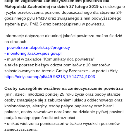
stopień zagrożenia zanieczyszczeniem powietrza dla
Małopolski Zachodniej na dzień 27 lutego 2019 r.
i ostrzega o
ryzyku przekroczenia poziomu dopuszczalnego dla stężenia 24-
godzinnego pyłu PM10 oraz związanego z nim podwyższonego
stężenia pyłu PM2,5 oraz benzo(a)pirenu w powietrzu.
Informacje dotyczące aktualnej jakości powietrza można śledzić
na stronach:
-
powietrze.malopolska.pl/prognozy
-
monitoring.krakow.pios.gov.pl
-
muw.pl w zakładce "Komunikaty dot. powietrza"
,
a także poprzez bieżący odczyt pomiarów z 10 sensorów
zainstalowanych na terenie Gminy Brzeszcze - w portalu Airly
https://airly.eu/map/pl/#49.98213,19.14774,i1003
Osoby szczególnie wrażliwe na zanieczyszczenie powietrza
(min. dzieci, młodzież poniżej 25 roku życia oraz osoby starsze,
osoby zmagające się z zaburzeniami układu oddechowego oraz
krwionośnego, alergicy, osoby palące papierosy oraz bierni
palacze, osoby zawodowe narażone na działanie pyłów) powinni
podjąć następujące środki ostrożności:
• unikać wietrzenia pomieszczeń w trakcie wysokich poziomów
zanieczyszczenia,