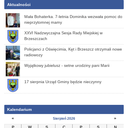
Aktualności
Mała Bohaterka. 7-letnia Dominika wezwała pomoc do
nieprzytomnej mamy
XXVI Nadzwyczajna Sesja Rady Miejskiej w
Brzeszczach
Policjanci z Oświęcimia, Kęt i Brzeszcz otrzymali nowe
radiowozy
Wyjątkowy jubielusz - setne urodziny pani Marii
17 sierpnia Urząd Gminy będzie nieczynny
Kalendarium
«
»
Sierpień 2026
P
W
S
C
P
S
N