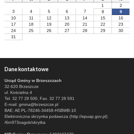
1
2
3
4
5
6
7
8
9
10
11
12
13
14
15
16
17
18
19
20
21
22
23
24
25
26
27
28
29
30
31
Dane kontaktowe
Urząd Gminy w Brzeszczach
32-620 Brzeszcze
ul. Kościelna 4
Tel. 32 77 28 500, Fax. 32 77 28 591
E-mail:
gmina@brzeszcze.pl
BAE: AE:PL-78246-34458-HSBWB-10
Elektroniczna skrzynka podawcza (http://epuap.gov.pl):
/6m973oagob/skrytka