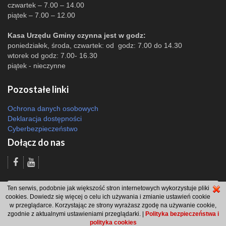
czwartek – 7.00 – 14.00
piątek – 7.00 – 12.00
Kasa Urzędu Gminy czynna jest w godz:
poniedziałek, środa, czwartek: od godz: 7.00 do 14.30
wtorek od godz: 7.00- 16.30
piątek - nieczynne
Pozostałe linki
Ochrona danych osobowych
Deklaracja dostępności
Cyberbezpieczeństwo
Dołącz do nas
Odsłon: 7769 | |
Polityka bezpieczeństwa i polityka cookies
|
Redakcja
|
2007
Ten serwis, podobnie jak większość stron internetowych wykorzystuje pliki
- 2026 © Gmina Brzeszcze
cookies. Dowiedz się więcej o celu ich używania i zmianie ustawień cookie
projekt: Wdesk
w przeglądarce. Korzystając ze strony wyrażasz zgodę na używanie cookie,
zgodnie z aktualnymi ustawieniami przeglądarki. |
Polityka bezpieczeństwa i
polityka cookies