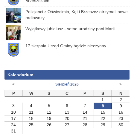
Brzeszczach
Policjanci z Oświęcimia, Kęt i Brzeszcz otrzymali nowe
radiowozy
Wyjątkowy jubielusz - setne urodziny pani Marii
17 sierpnia Urząd Gminy będzie nieczynny
Kalendarium
«
»
Sierpień 2026
P
W
S
C
P
S
N
1
2
3
4
5
6
7
8
9
10
11
12
13
14
15
16
17
18
19
20
21
22
23
24
25
26
27
28
29
30
31