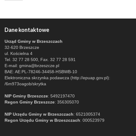
Dane kontaktowe
Urząd Gminy w Brzeszczach
32-620 Brzeszcze
ul. Kościelna 4
Tel. 32 77 28 500, Fax. 32 77 28 591
E-mail:
gmina@brzeszcze.pl
BAE: AE:PL-78246-34458-HSBWB-10
Elektroniczna skrzynka podawcza (http://epuap.gov.pl):
/6m973oagob/skrytka
NIP Gminy Brzeszcze
: 5492197470
Regon Gminy Brzeszcze
: 356305070
NIP Urzędu Gminy w Brzeszczach
: 6521005374
Regon Urzędu Gminy w Brzeszczach
: 000523979