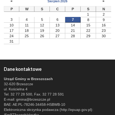
«
»
Sierpień 2026
P
W
S
C
P
S
N
1
2
3
4
5
6
7
8
9
10
11
12
13
14
15
16
17
18
19
20
21
22
23
24
25
26
27
28
29
30
31
Dane kontaktowe
Urząd Gminy w Brzeszczach
32-620 Brzeszcze
ul. Kościelna 4
Tel. 32 77 28 500, Fax. 32 77 28 591
E-mail:
gmina@brzeszcze.pl
BAE: AE:PL-78246-34458-HSBWB-10
Elektroniczna skrzynka podawcza (http://epuap.gov.pl):
/6m973oagob/skrytka