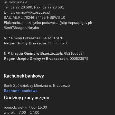
ul. Kościelna 4
Tel. 32 77 28 500, Fax. 32 77 28 591
E-mail:
gmina@brzeszcze.pl
BAE: AE:PL-78246-34458-HSBWB-10
Elektroniczna skrzynka podawcza (http://epuap.gov.pl):
/6m973oagob/skrytka
NIP Gminy Brzeszcze
: 5492197470
Regon Gminy Brzeszcze
: 356305070
NIP Urzędu Gminy w Brzeszczach
: 6521005374
Regon Urzędu Gminy w Brzeszczach
: 000523979
Rachunek bankowy
Bank Spółdzielczy Miedźna o. Brzeszcze
Rachunki bankowe
Godziny pracy urzędu
poniedziałek – 7.00- 15.00
wtorek – 7.00 – 17.00