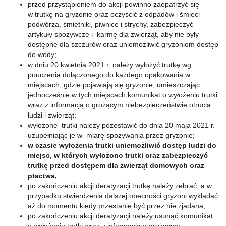
przed przystąpieniem do akcji powinno zaopatrzyć się
w trutkę na gryzonie oraz oczyścić z odpadów i śmieci
podwórza, śmietniki, piwnice i strychy, zabezpieczyć
artykuły spożywcze i karmę dla zwierząt, aby nie były
dostępne dla szczurów oraz uniemożliwić gryzoniom dostęp
do wody;
w dniu 20 kwietnia 2021 r. należy wyłożyć trutkę wg
pouczenia dołączonego do każdego opakowania w
miejscach, gdzie pojawiają się gryzonie, umieszczając
jednocześnie w tych miejscach komunikat o wyłożeniu trutki
wraz z informacją o grożącym niebezpieczeństwie otrucia
ludzi i zwierząt;
wyłożone trutki należy pozostawić do dnia 20 maja 2021 r.
uzupełniając je w miarę spożywania przez gryzonie;
w czasie wyłożenia trutki uniemożliwić dostęp ludzi do
miejsc, w których wyłożono trutki oraz zabezpieczyć
trutkę przed dostępem dla zwierząt domowych oraz
ptactwa,
po zakończeniu akcji deratyzacji trutkę należy zebrać, a w
przypadku stwierdzenia dalszej obecności gryzoni wykładać
aż do momentu kiedy przestanie być przez nie zjadana,
po zakończeniu akcji deratyzacji należy usunąć komunikat