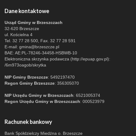
Dane kontaktowe
Urząd Gminy w Brzeszczach
32-620 Brzeszcze
ul. Kościelna 4
Tel. 32 77 28 500, Fax. 32 77 28 591
E-mail:
gmina@brzeszcze.pl
BAE: AE:PL-78246-34458-HSBWB-10
Elektroniczna skrzynka podawcza (http://epuap.gov.pl):
/6m973oagob/skrytka
NIP Gminy Brzeszcze
: 5492197470
Regon Gminy Brzeszcze
: 356305070
NIP Urzędu Gminy w Brzeszczach
: 6521005374
Regon Urzędu Gminy w Brzeszczach
: 000523979
Rachunek bankowy
Bank Spółdzielczy Miedźna o. Brzeszcze