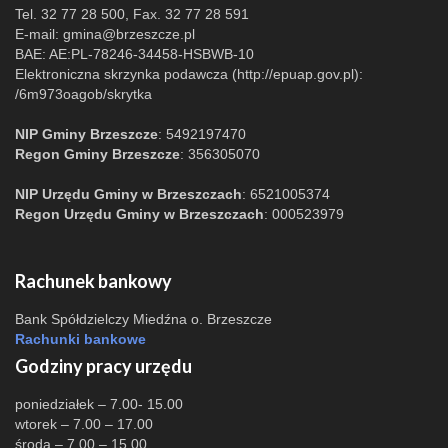
Tel. 32 77 28 500, Fax. 32 77 28 591
E-mail:
gmina@brzeszcze.pl
BAE: AE:PL-78246-34458-HSBWB-10
Elektroniczna skrzynka podawcza (http://epuap.gov.pl):
/6m973oagob/skrytka
NIP Gminy Brzeszcze
: 5492197470
Regon Gminy Brzeszcze
: 356305070
NIP Urzędu Gminy w Brzeszczach
: 6521005374
Regon Urzędu Gminy w Brzeszczach
: 000523979
Rachunek bankowy
Bank Spółdzielczy Miedźna o. Brzeszcze
Rachunki bankowe
Godziny pracy urzędu
poniedziałek – 7.00- 15.00
wtorek – 7.00 – 17.00
środa – 7.00 – 15.00