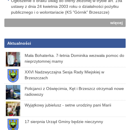
Ogłoszenie o braku uwag do oferty złożonej w trybie art. 19a
ustawy z dnia 24 kwietnia 2003 roku o działalności pożytku
publicznego i o wolontariacie (KS "Górnik" Brzeszcze)
więcej
Aktualności
Mała Bohaterka. 7-letnia Dominika wezwała pomoc do
nieprzytomnej mamy
XXVI Nadzwyczajna Sesja Rady Miejskiej w
Brzeszczach
Policjanci z Oświęcimia, Kęt i Brzeszcz otrzymali nowe
radiowozy
Wyjątkowy jubielusz - setne urodziny pani Marii
17 sierpnia Urząd Gminy będzie nieczynny