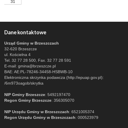
31
Dane kontaktowe
Urząd Gminy w Brzeszczach
32-620 Brzeszcze
ul. Kościelna 4
Tel. 32 77 28 500, Fax. 32 77 28 591
E-mail:
gmina@brzeszcze.pl
BAE: AE:PL-78246-34458-HSBWB-10
Elektroniczna skrzynka podawcza (http://epuap.gov.pl):
/6m973oagob/skrytka
NIP Gminy Brzeszcze
: 5492197470
Regon Gminy Brzeszcze
: 356305070
NIP Urzędu Gminy w Brzeszczach
: 6521005374
Regon Urzędu Gminy w Brzeszczach
: 000523979