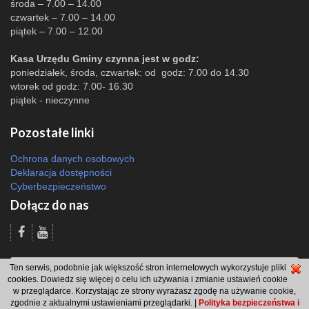
środa – 7.00 – 14.00
czwartek – 7.00 – 14.00
piątek – 7.00 – 12.00
Kasa Urzędu Gminy czynna jest w godz:
poniedziałek, środa, czwartek: od godz: 7.00 do 14.30
wtorek od godz: 7.00- 16.30
piątek - nieczynne
Pozostałe linki
Ochrona danych osobowych
Deklaracja dostępności
Cyberbezpieczeństwo
Dołącz do nas
Odsłon: 4615 | |
Polityka bezpieczeństwa i polityka cookies
|
Redakcja
|
2007
Ten serwis, podobnie jak większość stron internetowych wykorzystuje pliki
- 2026 © Gmina Brzeszcze
cookies. Dowiedz się więcej o celu ich używania i zmianie ustawień cookie
projekt: Wdesk
w przeglądarce. Korzystając ze strony wyrażasz zgodę na używanie cookie,
zgodnie z aktualnymi ustawieniami przeglądarki. |
Polityka bezpieczeństwa i