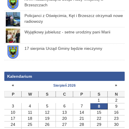
Brzeszczach
Policjanci z Oświęcimia, Kęt i Brzeszcz otrzymali nowe
radiowozy
Wyjątkowy jubielusz - setne urodziny pani Marii
17 sierpnia Urząd Gminy będzie nieczynny
Kalendarium
«
»
Sierpień 2026
P
W
S
C
P
S
N
1
2
3
4
5
6
7
8
9
10
11
12
13
14
15
16
17
18
19
20
21
22
23
24
25
26
27
28
29
30