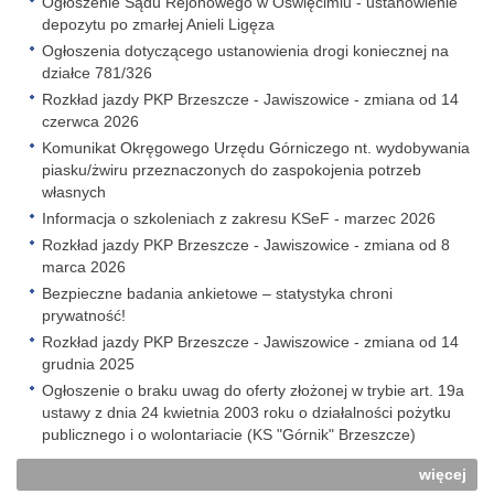
Ogłoszenie Sądu Rejonowego w Oświęcimiu - ustanowienie
depozytu po zmarłej Anieli Ligęza
Ogłoszenia dotyczącego ustanowienia drogi koniecznej na
działce 781/326
Rozkład jazdy PKP Brzeszcze - Jawiszowice - zmiana od 14
czerwca 2026
Komunikat Okręgowego Urzędu Górniczego nt. wydobywania
piasku/żwiru przeznaczonych do zaspokojenia potrzeb
własnych
Informacja o szkoleniach z zakresu KSeF - marzec 2026
Rozkład jazdy PKP Brzeszcze - Jawiszowice - zmiana od 8
marca 2026
Bezpieczne badania ankietowe – statystyka chroni
prywatność!
Rozkład jazdy PKP Brzeszcze - Jawiszowice - zmiana od 14
grudnia 2025
Ogłoszenie o braku uwag do oferty złożonej w trybie art. 19a
ustawy z dnia 24 kwietnia 2003 roku o działalności pożytku
publicznego i o wolontariacie (KS "Górnik" Brzeszcze)
więcej