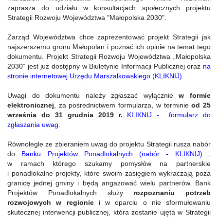
zaprasza do udziału w konsultacjach społecznych projektu
Strategii Rozwoju Województwa "Małopolska 2030".
Zarząd Województwa chce zaprezentować projekt Strategii jak
najszerszemu gronu Małopolan i poznać ich opinie na temat tego
dokumentu. Projekt Strategii Rozwoju Województwa „Małopolska
2030” jest już dostępny w Biuletynie Informacji Publicznej oraz
na
stronie internetowej Urzędu Marszałkowskiego (KLIKNIJ)
.
Uwagi do dokumentu należy zgłaszać wyłącznie
w formie
elektronicznej
, za pośrednictwem formularza, w terminie
od 25
września do 31 grudnia 2019 r.
KLIKNIJ -
formularz do
zgłaszania uwag.
Równolegle ze zbieraniem uwag do projektu Strategii rusza nabór
do
Banku Projektów Ponadlokalnych (nabór - KLIKNIJ)
,
w ramach którego szukamy pomysłów na partnerskie
i ponadlokalne projekty, które swoim zasięgiem wykraczają poza
granicę jednej gminy i będą angażować wielu partnerów. Bank
Projektów Ponadlokalnych służy
rozpoznaniu potrzeb
rozwojowych w regionie
i w oparciu o nie sformułowaniu
skutecznej interwencji publicznej, która zostanie ujęta w Strategii