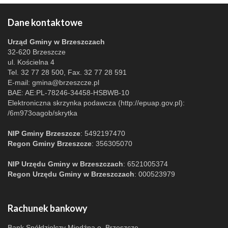
Dane kontaktowe
Urząd Gminy w Brzeszczach
32-620 Brzeszcze
ul. Kościelna 4
Tel. 32 77 28 500, Fax. 32 77 28 591
E-mail:
gmina@brzeszcze.pl
BAE: AE:PL-78246-34458-HSBWB-10
Elektroniczna skrzynka podawcza (http://epuap.gov.pl):
/6m973oagob/skrytka
NIP Gminy Brzeszcze
: 5492197470
Regon Gminy Brzeszcze
: 356305070
NIP Urzędu Gminy w Brzeszczach
: 6521005374
Regon Urzędu Gminy w Brzeszczach
: 000523979
Rachunek bankowy
Bank Spółdzielczy Miedźna o. Brzeszcze