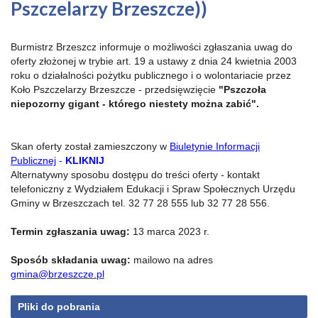
Pszczelarzy Brzeszcze))
Burmistrz Brzeszcz informuje o możliwości zgłaszania uwag do
oferty złożonej w trybie art. 19 a ustawy z dnia 24 kwietnia 2003
roku o działalności pożytku publicznego i o wolontariacie przez
Koło Pszczelarzy Brzeszcze - przedsięwzięcie
"Pszczoła
niepozorny gigant - którego niestety można zabić".
Skan oferty został zamieszczony w
Biuletynie Informacji
Publicznej
-
KLIKNIJ
Alternatywny sposobu dostępu do treści oferty - kontakt
telefoniczny z Wydziałem Edukacji i Spraw Społecznych Urzędu
Gminy w Brzeszczach tel. 32 77 28 555 lub 32 77 28 556.
Termin zgłaszania uwag:
13 marca 2023 r.
Sposób składania uwag:
mailowo na adres
gmina@brzeszcze.pl
Pliki do pobrania