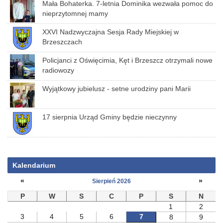
Mała Bohaterka. 7-letnia Dominika wezwała pomoc do
nieprzytomnej mamy
XXVI Nadzwyczajna Sesja Rady Miejskiej w
Brzeszczach
Policjanci z Oświęcimia, Kęt i Brzeszcz otrzymali nowe
radiowozy
Wyjątkowy jubielusz - setne urodziny pani Marii
17 sierpnia Urząd Gminy będzie nieczynny
Kalendarium
«
»
Sierpień 2026
P
W
S
C
P
S
N
1
2
3
4
5
6
7
8
9