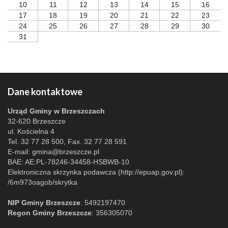
10
11
12
13
14
15
16
17
18
19
20
21
22
23
24
25
26
27
28
29
30
31
Dane kontaktowe
Urząd Gminy w Brzeszczach
32-620 Brzeszcze
ul. Kościelna 4
Tel. 32 77 28 500, Fax. 32 77 28 591
E-mail:
gmina@brzeszcze.pl
BAE: AE:PL-78246-34458-HSBWB-10
Elektroniczna skrzynka podawcza (http://epuap.gov.pl):
/6m973oagob/skrytka
NIP Gminy Brzeszcze
: 5492197470
Regon Gminy Brzeszcze
: 356305070