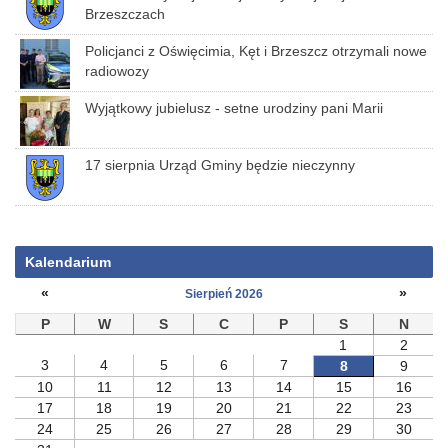
Brzeszczach
Policjanci z Oświęcimia, Kęt i Brzeszcz otrzymali nowe
radiowozy
Wyjątkowy jubielusz - setne urodziny pani Marii
17 sierpnia Urząd Gminy będzie nieczynny
Kalendarium
«
»
Sierpień 2026
P
W
S
C
P
S
N
1
2
3
4
5
6
7
8
9
10
11
12
13
14
15
16
17
18
19
20
21
22
23
24
25
26
27
28
29
30