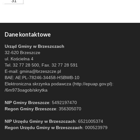
31
Dane kontaktowe
Urząd Gminy w Brzeszczach
32-620 Brzeszcze
ul. Kościelna 4
Tel. 32 77 28 500, Fax. 32 77 28 591
E-mail:
gmina@brzeszcze.pl
BAE: AE:PL-78246-34458-HSBWB-10
Elektroniczna skrzynka podawcza (http://epuap.gov.pl):
/6m973oagob/skrytka
NIP Gminy Brzeszcze
: 5492197470
Regon Gminy Brzeszcze
: 356305070
NIP Urzędu Gminy w Brzeszczach
: 6521005374
Regon Urzędu Gminy w Brzeszczach
: 000523979