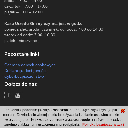
środa – 7.00 – 14.00
czwartek – 7.00 – 14.00
piątek – 7.00 – 12.00
Kasa Urzędu Gminy czynna jest w godz:
poniedziałek, środa, czwartek: od godz: 7.00 do 14.30
wtorek od godz: 7.00- 16.30
piątek - nieczynne
Pozostałe linki
Ochrona danych osobowych
Deklaracja dostępności
Cyberbezpieczeństwo
Dołącz do nas
Odsłon: 6648 | |
Polityka bezpieczeństwa i polityka cookies
|
Redakcja
|
2007
Ten serwis, podobnie jak większość stron internetowych wykorzystuje pliki
- 2026 © Gmina Brzeszcze
cookies. Dowiedz się więcej o celu ich używania i zmianie ustawień cookie
projekt: Wdesk
w przeglądarce. Korzystając ze strony wyrażasz zgodę na używanie cookie,
zgodnie z aktualnymi ustawieniami przeglądarki. |
Polityka bezpieczeństwa i