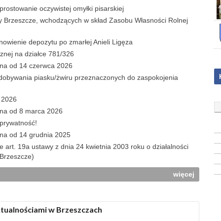
ostowanie oczywistej omyłki pisarskiej
y Brzeszcze, wchodzących w skład Zasobu Własności Rolnej
wienie depozytu po zmarłej Anieli Ligęza
znej na działce 781/326
ana od 14 czerwca 2026
obywania piasku/żwiru przeznaczonych do zaspokojenia
c 2026
ana od 8 marca 2026
 prywatność!
ana od 14 grudnia 2025
e art. 19a ustawy z dnia 24 kwietnia 2003 roku o działalności
 Brzeszcze)
więcej
ktualnościami w Brzeszczach