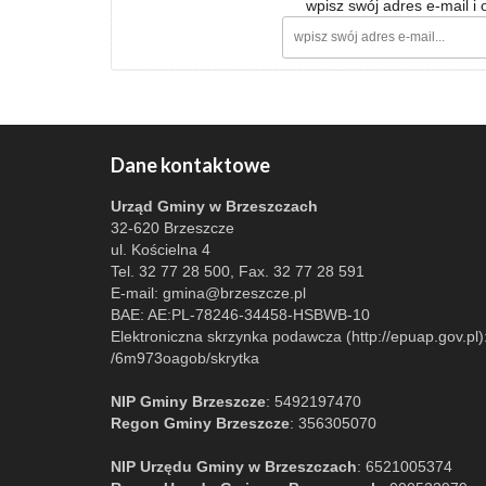
wpisz swój adres e-mail i
Dane kontaktowe
Urząd Gminy w Brzeszczach
32-620 Brzeszcze
ul. Kościelna 4
Tel. 32 77 28 500, Fax. 32 77 28 591
E-mail:
gmina@brzeszcze.pl
BAE: AE:PL-78246-34458-HSBWB-10
Elektroniczna skrzynka podawcza (http://epuap.gov.pl)
/6m973oagob/skrytka
NIP Gminy Brzeszcze
: 5492197470
Regon Gminy Brzeszcze
: 356305070
NIP Urzędu Gminy w Brzeszczach
: 6521005374