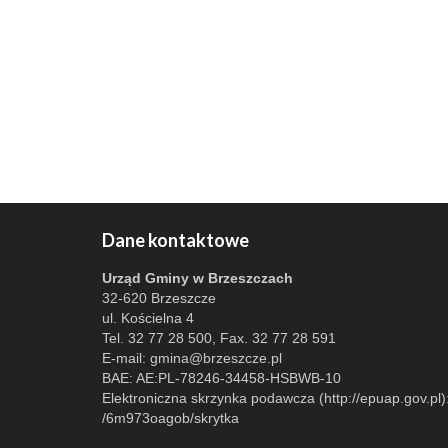
Dane kontaktowe
Urząd Gminy w Brzeszczach
32-620 Brzeszcze
ul. Kościelna 4
Tel. 32 77 28 500, Fax. 32 77 28 591
E-mail:
gmina@brzeszcze.pl
BAE: AE:PL-78246-34458-HSBWB-10
Elektroniczna skrzynka podawcza (http://epuap.gov.pl)
/6m973oagob/skrytka