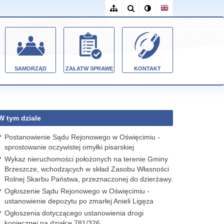
SAMORZĄD
ZAŁATW SPRAWĘ
KONTAKT
W tym dziale
Postanowienie Sądu Rejonowego w Oświęcimiu -
sprostowanie oczywistej omyłki pisarskiej
Wykaz nieruchomości położonych na terenie Gminy
Brzeszcze, wchodzących w skład Zasobu Własności
Rolnej Skarbu Państwa, przeznaczonej do dzierżawy.
Ogłoszenie Sądu Rejonowego w Oświęcimiu -
ustanowienie depozytu po zmarłej Anieli Ligęza
Ogłoszenia dotyczącego ustanowienia drogi
koniecznej na działce 781/326