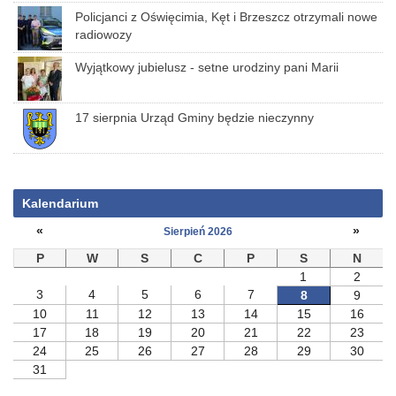
Policjanci z Oświęcimia, Kęt i Brzeszcz otrzymali nowe
radiowozy
Wyjątkowy jubielusz - setne urodziny pani Marii
17 sierpnia Urząd Gminy będzie nieczynny
Kalendarium
«
»
Sierpień 2026
P
W
S
C
P
S
N
1
2
3
4
5
6
7
8
9
10
11
12
13
14
15
16
17
18
19
20
21
22
23
24
25
26
27
28
29
30
31