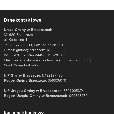
Dane kontaktowe
Urząd Gminy w Brzeszczach
32-620 Brzeszcze
ul. Kościelna 4
Tel. 32 77 28 500, Fax. 32 77 28 591
E-mail:
gmina@brzeszcze.pl
BAE: AE:PL-78246-34458-HSBWB-10
Elektroniczna skrzynka podawcza (http://epuap.gov.pl):
/6m973oagob/skrytka
NIP Gminy Brzeszcze
: 5492197470
Regon Gminy Brzeszcze
: 356305070
NIP Urzędu Gminy w Brzeszczach
: 6521005374
Regon Urzędu Gminy w Brzeszczach
: 000523979
Rachunek bankowy