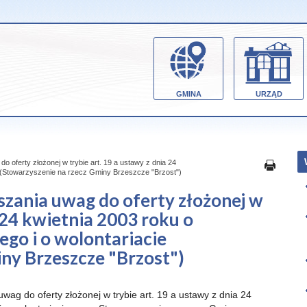
GMINA
URZĄD
o oferty złożonej w trybie art. 19 a ustawy z dnia 24
ie (Stowarzyszenie na rzecz Gminy Brzeszcze "Brzost")
szania uwag do oferty złożonej w
a 24 kwietnia 2003 roku o
ego i o wolontariacie
ny Brzeszcze "Brzost")
wag do oferty złożonej w trybie art. 19 a ustawy z dnia 24