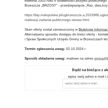
kwietnia 2003 roku o działalności pożytku publicznego
Brzeszcze „BRZOST" - przedsięwzięcie „Raz, dwa,trzy
https://bip.malopolska.pl/ugbrzeszcze,a,2533986,oglo
realizacji-zadania-publicznego-stowar.html
Skan oferty został zamieszczony w
Biuletynie Informacj
Alternatywny sposobu dostępu do treści oferty - konta
i Spraw Społecznych Urzędu Gminy w Brzeszczach tel.
Termin zgłaszania uwag:
02.10.2024 r.
Sposób składania uwag:
mailowo na adres
gmina@b
Bądź na bieżąco z a
wpisz swój adres e-mail i