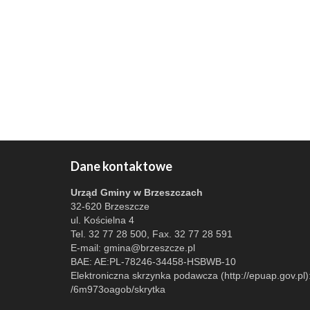
Dane kontaktowe
Urząd Gminy w Brzeszczach
32-620 Brzeszcze
ul. Kościelna 4
Tel. 32 77 28 500, Fax. 32 77 28 591
E-mail:
gmina@brzeszcze.pl
BAE: AE:PL-78246-34458-HSBWB-10
Elektroniczna skrzynka podawcza (http://epuap.gov.pl)
/6m973oagob/skrytka