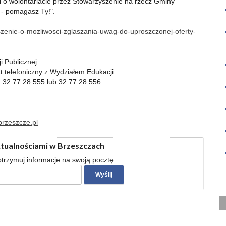
 i o wolontariacie przez Stowarzyszenie na rzecz Gminy
 - pomagasz Ty!".
szenie-o-mozliwosci-zglaszania-uwag-do-uproszczonej-oferty-
i Publicznej
.
kt telefoniczny z Wydziałem Edukacji
 32 77 28 555 lub 32 77 28 556.
rzeszcze.pl
ktualnościami w Brzeszczach
 otrzymuj informacje na swoją pocztę