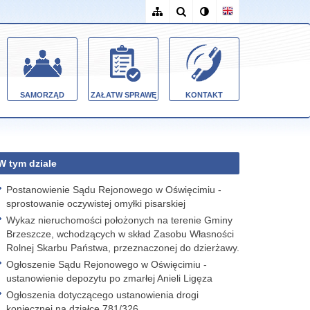
SAMORZĄD
ZAŁATW SPRAWĘ
KONTAKT
W tym dziale
Postanowienie Sądu Rejonowego w Oświęcimiu -
sprostowanie oczywistej omyłki pisarskiej
Wykaz nieruchomości położonych na terenie Gminy
Brzeszcze, wchodzących w skład Zasobu Własności
Rolnej Skarbu Państwa, przeznaczonej do dzierżawy.
Ogłoszenie Sądu Rejonowego w Oświęcimiu -
ustanowienie depozytu po zmarłej Anieli Ligęza
Ogłoszenia dotyczącego ustanowienia drogi
koniecznej na działce 781/326