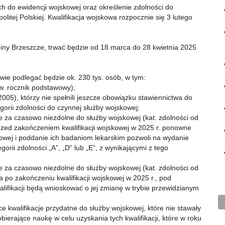
 do ewidencji wojskowej oraz określenie zdolności do
litej Polskiej. Kwalifikacja wojskowa rozpocznie się 3 lutego
ny Brzeszcze, trwać będzie od 18 marca do 28 kwietnia 2025
wie podlegać będzie ok. 230 tys. osób, w tym:
zw. rocznik podstawowy);
005), którzy nie spełnili jeszcze obowiązku stawiennictwa do
egorii zdolności do czynnej służby wojskowej;
e za czasowo niezdolne do służby wojskowej (kat. zdolności od
przed zakończeniem kwalifikacji wojskowej w 2025 r. ponowne
skowej i poddanie ich badaniom lekarskim pozwoli na wydanie
orii zdolności „A”, „D” lub „E”, z wynikającymi z tego
e za czasowo niezdolne do służby wojskowej (kat. zdolności od
wa po zakończeniu kwalifikacji wojskowej w 2025 r., pod
ifikacji będą wnioskować o jej zmianę w trybie przewidzianym
 kwalifikacje przydatne do służby wojskowej, które nie stawały
obierające naukę w celu uzyskania tych kwalifikacji, które w roku