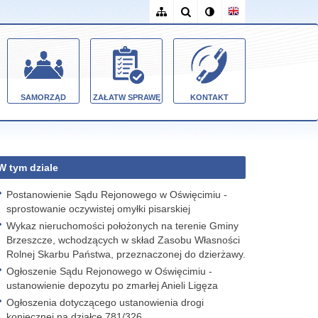
SAMORZĄD
ZAŁATW SPRAWĘ
KONTAKT
W tym dziale
Postanowienie Sądu Rejonowego w Oświęcimiu -
sprostowanie oczywistej omyłki pisarskiej
Wykaz nieruchomości położonych na terenie Gminy
Brzeszcze, wchodzących w skład Zasobu Własności
Rolnej Skarbu Państwa, przeznaczonej do dzierżawy.
Ogłoszenie Sądu Rejonowego w Oświęcimiu -
ustanowienie depozytu po zmarłej Anieli Ligęza
Ogłoszenia dotyczącego ustanowienia drogi
koniecznej na działce 781/326