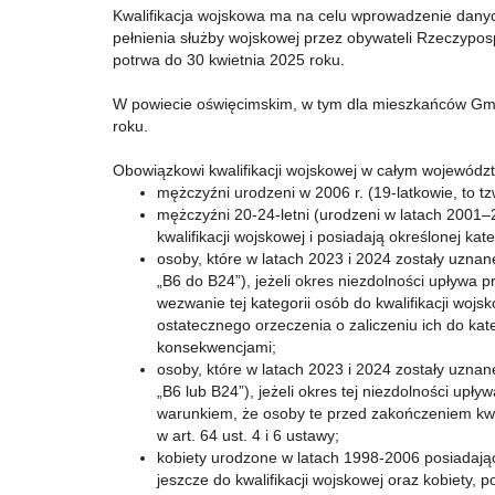
Kwalifikacja wojskowa ma na celu wprowadzenie danych
pełnienia służby wojskowej przez obywateli Rzeczypospo
potrwa do 30 kwietnia 2025 roku.
W powiecie oświęcimskim, w tym dla mieszkańców Gmi
roku.
Obowiązkowi kwalifikacji wojskowej w całym województ
mężczyźni urodzeni w 2006 r. (19-latkowie, to t
mężczyźni 20-24-letni (urodzeni w latach 2001–2
kwalifikacji wojskowej i posiadają określonej kat
osoby, które w latach 2023 i 2024 zostały uznan
„B6 do B24”), jeżeli okres niezdolności upływa 
wezwanie tej kategorii osób do kwalifikacji woj
ostatecznego orzeczenia o zaliczeniu ich do kateg
konsekwencjami;
osoby, które w latach 2023 i 2024 zostały uznan
„B6 lub B24”), jeżeli okres tej niezdolności upły
warunkiem, że osoby te przed zakończeniem kwal
w art. 64 ust. 4 i 6 ustawy;
kobiety urodzone w latach 1998-2006 posiadające
jeszcze do kwalifikacji wojskowej oraz kobiety, p