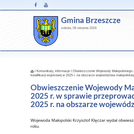
Gmina Brzeszcze
sobota, 08 sierpnia 2026
/
Komunikaty, informacje
/
Obwieszczenie Wojewody Małopolskiego z 
kwalifikacji wojskowej w 2025 r. na obszarze województwa małopolskie
Obwieszczenie Wojewody Mało
2025 r. w sprawie przeprowad
2025 r. na obszarze wojewód
Wojewoda Małopolski Krzysztof Klęczar wydał obwieszc
roku.