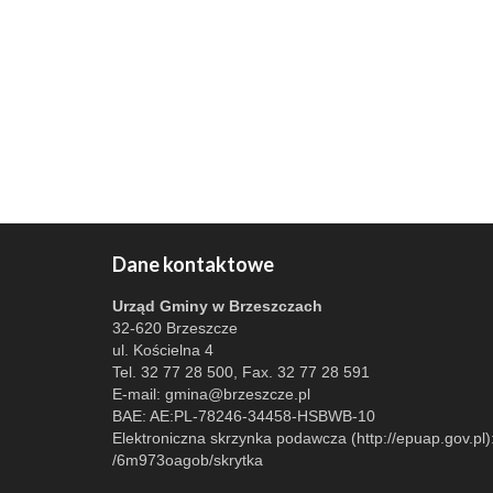
Dane kontaktowe
Urząd Gminy w Brzeszczach
32-620 Brzeszcze
ul. Kościelna 4
Tel. 32 77 28 500, Fax. 32 77 28 591
E-mail:
gmina@brzeszcze.pl
BAE: AE:PL-78246-34458-HSBWB-10
Elektroniczna skrzynka podawcza (http://epuap.gov.pl)
/6m973oagob/skrytka