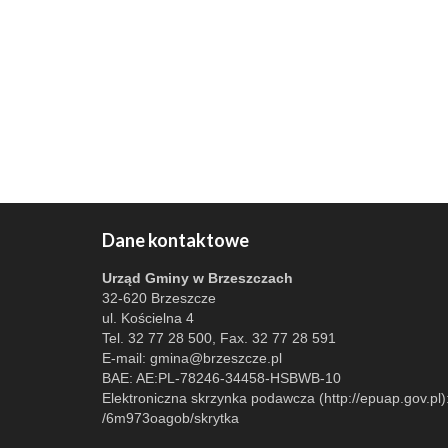
Dane kontaktowe
Urząd Gminy w Brzeszczach
32-620 Brzeszcze
ul. Kościelna 4
Tel. 32 77 28 500, Fax. 32 77 28 591
E-mail:
gmina@brzeszcze.pl
BAE: AE:PL-78246-34458-HSBWB-10
Elektroniczna skrzynka podawcza (http://epuap.gov.pl)
/6m973oagob/skrytka