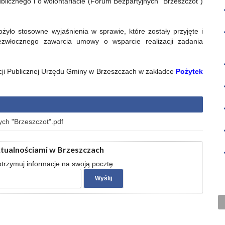
ublicznego i o wolontariacie (Forum Bezpartyjnych "Brzeszczot")
żyło stosowne wyjaśnienia w sprawie, które zostały przyjęte i
ezwłocznego zawarcia umowy o wsparcie realizacji zadania
cji Publicznej Urzędu Gminy w Brzeszczach w zakładce
Pożytek
ch "Brzeszczot".pdf
ktualnościami w Brzeszczach
 otrzymuj informacje na swoją pocztę