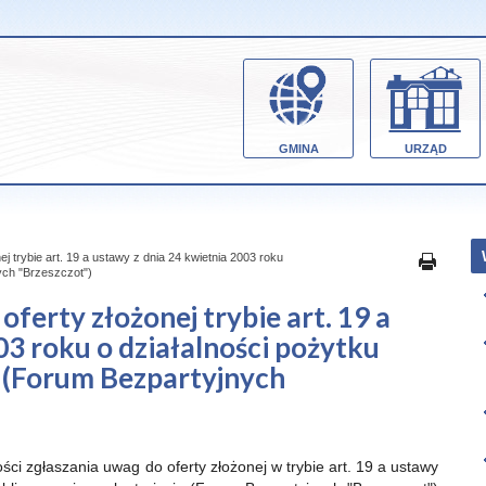
GMINA
URZĄD
j trybie art. 19 a ustawy z dnia 24 kwietnia 2003 roku
nych "Brzeszczot")
ferty złożonej trybie art. 19 a
03 roku o działalności pożytku
e (Forum Bezpartyjnych
ci zgłaszania uwag do oferty złożonej w trybie art. 19 a ustawy