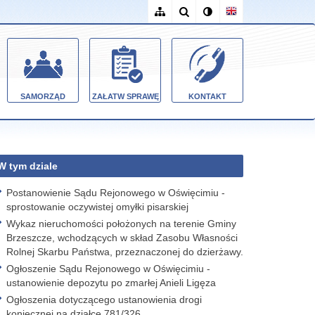
SAMORZĄD
ZAŁATW SPRAWĘ
KONTAKT
W tym dziale
Postanowienie Sądu Rejonowego w Oświęcimiu -
sprostowanie oczywistej omyłki pisarskiej
Wykaz nieruchomości położonych na terenie Gminy
Brzeszcze, wchodzących w skład Zasobu Własności
Rolnej Skarbu Państwa, przeznaczonej do dzierżawy.
Ogłoszenie Sądu Rejonowego w Oświęcimiu -
ustanowienie depozytu po zmarłej Anieli Ligęza
Ogłoszenia dotyczącego ustanowienia drogi
koniecznej na działce 781/326