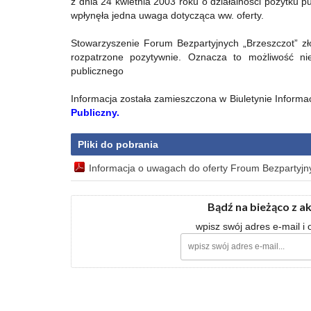
z dnia 24 kwietnia 2003 roku o działalności pożytku p
wpłynęła jedna uwaga dotycząca ww. oferty.
Stowarzyszenie Forum Bezpartyjnych „Brzeszczot” zło
rozpatrzone pozytywnie. Oznacza to możliwość ni
publicznego
Informacja została zamieszczona w Biuletynie Informa
Publiczny.
Pliki do pobrania
Informacja o uwagach do oferty Froum Bezpartyjny
Bądź na bieżąco z a
wpisz swój adres e-mail i