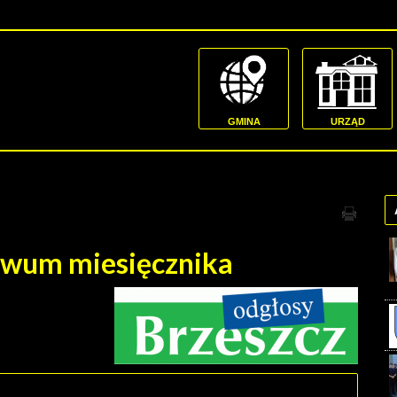
GMINA
URZĄD
hiwum miesięcznika