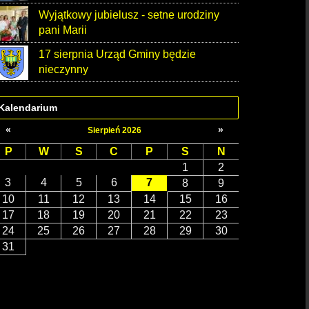
Wyjątkowy jubielusz - setne urodziny
pani Marii
17 sierpnia Urząd Gminy będzie
nieczynny
Kalendarium
«
»
Sierpień 2026
P
W
S
C
P
S
N
1
2
3
4
5
6
7
8
9
10
11
12
13
14
15
16
17
18
19
20
21
22
23
24
25
26
27
28
29
30
31