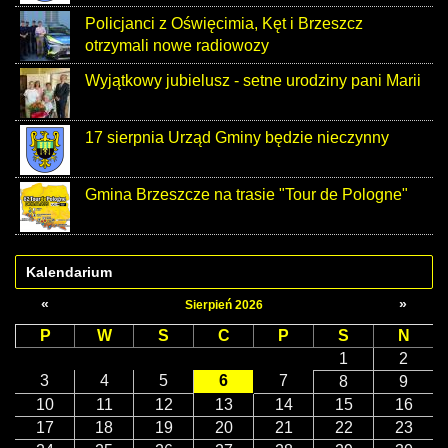
Policjanci z Oświęcimia, Kęt i Brzeszcz
otrzymali nowe radiowozy
Wyjątkowy jubielusz - setne urodziny pani Marii
17 sierpnia Urząd Gminy będzie nieczynny
Gmina Brzeszcze na trasie "Tour de Pologne"
Kalendarium
«
»
Sierpień 2026
P
W
S
C
P
S
N
1
2
3
4
5
6
7
8
9
10
11
12
13
14
15
16
17
18
19
20
21
22
23