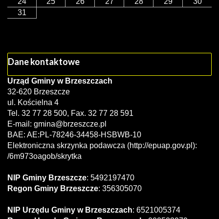
24
25
26
27
28
29
30
31
Dane kontaktowe
Urząd Gminy w Brzeszczach
32-620 Brzeszcze
ul. Kościelna 4
Tel. 32 77 28 500, Fax. 32 77 28 591
E-mail:
gmina@brzeszcze.pl
BAE: AE:PL-78246-34458-HSBWB-10
Elektroniczna skrzynka podawcza (http://epuap.gov.pl):
/6m973oagob/skrytka
NIP Gminy Brzeszcze
: 5492197470
Regon Gminy Brzeszcze
: 356305070
NIP Urzędu Gminy w Brzeszczach
: 6521005374