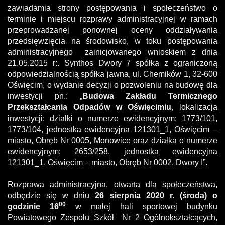
zawiadamia strony postępowania i społeczeństwo o
terminie i miejscu rozprawy administracyjnej w ramach
przeprowadzanej ponownej oceny oddziaływania
przedsięwzięcia na środowisko, w toku postępowania
administracyjnego zainicjowanego wnioskiem z dnia
21.05.2015 r:. Synthos Dwory 7 spółka z ograniczoną
odpowiedzialnością spółka jawna, ul. Chemików 1, 32-600
Oświęcim, o wydanie decyzji o pozwoleniu na budowę dla
inwestycji pn.: „
Budowa Zakładu Termicznego
Przekształcania Odpadów w Oświęcimiu
, lokalizacja
inwestycji: działki o numerze ewidencyjnym: 1773/101,
1773/104, jednostka ewidencyjna 121301_1, Oświęcim –
miasto, Obręb Nr 0005, Monowice oraz działka o numerze
ewidencyjnym: 2653/258, jednostka ewidencyjna
121301_1, Oświęcim – miasto, Obręb Nr 0002, Dwory I”.
Rozprawa administracyjna, otwarta dla społeczeństwa,
odbędzie się w dniu
26 sierpnia 2020 r. (środa) o
00
godzinie 16
w małej hali sportowej budynku
Powiatowego Zespołu Szkół Nr 2 Ogólnokształcących,