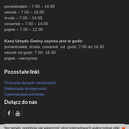
poniedziałek – 7.00 – 14.00
wtorek – 7.00 – 16.00
środa – 7.00 – 14.00
czwartek – 7.00 – 14.00
piątek – 7.00 – 12.00
Kasa Urzędu Gminy czynna jest w godz:
poniedziałek, środa, czwartek: od godz: 7.00 do 14.30
wtorek od godz: 7.00- 16.30
piątek - nieczynne
Pozostałe linki
Ochrona danych osobowych
Deklaracja dostępności
Cyberbezpieczeństwo
Dołącz do nas
Odsłon: 5663 | |
Polityka bezpieczeństwa i polityka cookies
|
Redakcja
|
2007
Ten serwis, podobnie jak większość stron internetowych wykorzystuje pliki