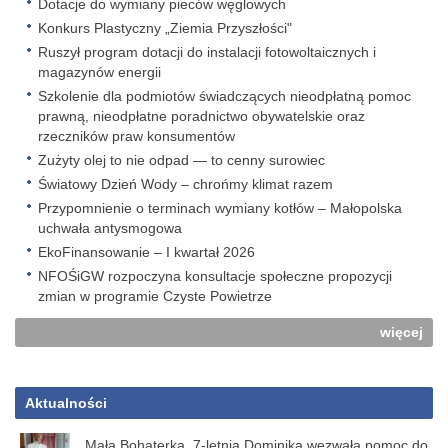
Dotacje do wymiany pieców węglowych
Konkurs Plastyczny „Ziemia Przyszłości"
Ruszył program dotacji do instalacji fotowoltaicznych i
magazynów energii
Szkolenie dla podmiotów świadczących nieodpłatną pomoc
prawną, nieodpłatne poradnictwo obywatelskie oraz
rzeczników praw konsumentów
Zużyty olej to nie odpad — to cenny surowiec
Światowy Dzień Wody – chrońmy klimat razem
Przypomnienie o terminach wymiany kotłów – Małopolska
uchwała antysmogowa
EkoFinansowanie – I kwartał 2026
NFOŚiGW rozpoczyna konsultacje społeczne propozycji
zmian w programie Czyste Powietrze
więcej
Aktualności
Mała Bohaterka. 7-letnia Dominika wezwała pomoc do