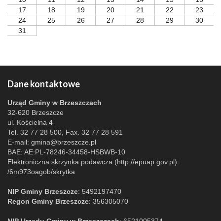
17
18
19
20
21
22
23
24
25
26
27
28
29
30
31
Dane kontaktowe
Urząd Gminy w Brzeszczach
32-620 Brzeszcze
ul. Kościelna 4
Tel. 32 77 28 500, Fax. 32 77 28 591
E-mail:
gmina@brzeszcze.pl
BAE: AE:PL-78246-34458-HSBWB-10
Elektroniczna skrzynka podawcza (http://epuap.gov.pl):
/6m973oagob/skrytka
NIP Gminy Brzeszcze
: 5492197470
Regon Gminy Brzeszcze
: 356305070