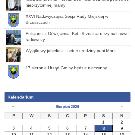
nieprzytomnej mamy
XXVI Nadzwyczajna Sesja Rady Miejskiej w
Brzeszczach
Policjanci z Oświęcimia, Kęt i Brzeszcz otrzymali nowe
radiowozy
Wyjątkowy jubielusz - setne urodziny pani Marii
17 sierpnia Urząd Gminy będzie nieczynny
Kalendarium
«
»
Sierpień 2026
P
W
S
C
P
S
N
1
2
3
4
5
6
7
8
9
10
11
12
13
14
15
16