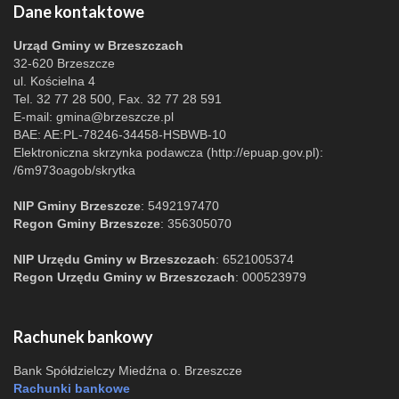
Dane kontaktowe
Urząd Gminy w Brzeszczach
32-620 Brzeszcze
ul. Kościelna 4
Tel. 32 77 28 500, Fax. 32 77 28 591
E-mail:
gmina@brzeszcze.pl
BAE: AE:PL-78246-34458-HSBWB-10
Elektroniczna skrzynka podawcza (http://epuap.gov.pl):
/6m973oagob/skrytka
NIP Gminy Brzeszcze
: 5492197470
Regon Gminy Brzeszcze
: 356305070
NIP Urzędu Gminy w Brzeszczach
: 6521005374
Regon Urzędu Gminy w Brzeszczach
: 000523979
Rachunek bankowy
Bank Spółdzielczy Miedźna o. Brzeszcze
Rachunki bankowe