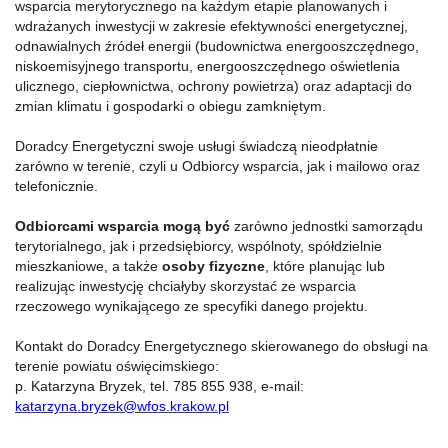
wsparcia merytorycznego na każdym etapie planowanych i
wdrażanych inwestycji w zakresie efektywności energetycznej,
odnawialnych źródeł energii (budownictwa energooszczędnego,
niskoemisyjnego transportu, energooszczędnego oświetlenia
ulicznego, ciepłownictwa, ochrony powietrza) oraz adaptacji do
zmian klimatu i gospodarki o obiegu zamkniętym.
Doradcy Energetyczni swoje usługi świadczą nieodpłatnie
zarówno w terenie, czyli u Odbiorcy wsparcia, jak i mailowo oraz
telefonicznie.
Odbiorcami wsparcia mogą być
zarówno jednostki samorządu
terytorialnego, jak i przedsiębiorcy, wspólnoty, spółdzielnie
mieszkaniowe, a także
osoby fizyczne
, które planując lub
realizując inwestycję chciałyby skorzystać ze wsparcia
rzeczowego wynikającego ze specyfiki danego projektu.
Kontakt do Doradcy Energetycznego skierowanego do obsługi na
terenie powiatu oświęcimskiego:
p. Katarzyna Bryzek, tel. 785 855 938, e-mail:
katarzyna.bryzek@wfos.krakow.pl