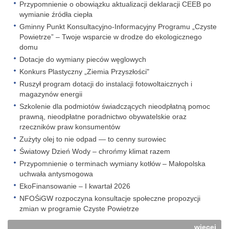
Przypomnienie o obowiązku aktualizacji deklaracji CEEB po
wymianie źródła ciepła
Gminny Punkt Konsultacyjno-Informacyjny Programu „Czyste
Powietrze” – Twoje wsparcie w drodze do ekologicznego
domu
Dotacje do wymiany pieców węglowych
Konkurs Plastyczny „Ziemia Przyszłości"
Ruszył program dotacji do instalacji fotowoltaicznych i
magazynów energii
Szkolenie dla podmiotów świadczących nieodpłatną pomoc
prawną, nieodpłatne poradnictwo obywatelskie oraz
rzeczników praw konsumentów
Zużyty olej to nie odpad — to cenny surowiec
Światowy Dzień Wody – chrońmy klimat razem
Przypomnienie o terminach wymiany kotłów – Małopolska
uchwała antysmogowa
EkoFinansowanie – I kwartał 2026
NFOŚiGW rozpoczyna konsultacje społeczne propozycji
zmian w programie Czyste Powietrze
więcej