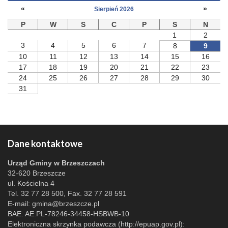
«
»
Sierpień 2026
P
W
S
C
P
S
N
1
2
3
4
5
6
7
8
9
10
11
12
13
14
15
16
17
18
19
20
21
22
23
24
25
26
27
28
29
30
31
Dane kontaktowe
Urząd Gminy w Brzeszczach
32-620 Brzeszcze
ul. Kościelna 4
Tel. 32 77 28 500, Fax. 32 77 28 591
E-mail:
gmina@brzeszcze.pl
BAE: AE:PL-78246-34458-HSBWB-10
Elektroniczna skrzynka podawcza (http://epuap.gov.pl):