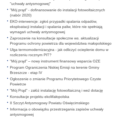
"uchwały antysmogowej"
"Mój prąd" - dofinansowanie do instalacji fotowoltaicznych
(nabór 2020)
EKO-interwencje: zgłoś przypadki spalania odpadów,
eksploatacji instalacji i spalania paliw, które nie spełniają
wymagań uchwały antysmogowej
Zaproszenie na konsultacje społeczne ws. aktualizacji
Programu ochrony powietrza dla województwa małopolskiego
Ulga termomodernizacyjna - jak odliczyć ocieplenie domu w
rozliczeniu rocznym PIT?
"Mój prąd" – nowy instrument finansowy wsparcia OZE
Program Ograniczenia Niskiej Emisji na terenie Gminy
Brzeszcze - etap IV
Ogłoszenie o zmianie Programu Priorytetowego Czyste
Powietrze
"Mój Prąd" - załóż instalację fotowoltaiczną i weź dotację
Konsultacje projektu ekoMałopolska
II Szczyt Antysmogowy Powiatu Oświęcimskiego
Informacja o obowiązku przestrzegania zapisów uchwały
antysmogowej