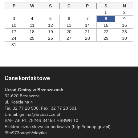
P
W
S
C
P
S
N
1
2
3
4
5
6
7
8
9
10
11
12
13
14
15
16
17
18
19
20
21
22
23
24
25
26
27
28
29
30
31
Dane kontaktowe
Urząd Gminy w Brzeszczach
32-620 Brzeszcze
ul. Kościelna 4
Tel. 32 77 28 500, Fax. 32 77 28 591
E-mail:
gmina@brzeszcze.pl
BAE: AE:PL-78246-34458-HSBWB-10
Elektroniczna skrzynka podawcza (http://epuap.gov.pl):
/6m973oagob/skrytka