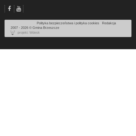
Odsłon: 40683 | |
Polityka bezpieczeństwa i polityka cookies
|
Redakcja
|
2007 - 2026 © Gmina Brzeszcze
projekt: Wdesk