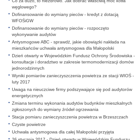
Co za dużo, to niezdrowo. Jak dobrać właściwą moc kotła
węglowego?
Dofinansowanie do wymiany pieców - kredyt z dotacją
WFOŚiGW
Dofinansowanie do wymiany pieców - rozpoczęto
wykonywanie audytów
Antysmogowe ABC - sprawdź, jakie obowiązki nakłada na
mieszkańców uchwała antysmogowa dla Małopolski
Dzień otwarty w Wojewódzkim Fundusz Ochrony Środowiska -
konsultacje i doradztwo w zakresie termomodernizacji domów
jednorodzinnych
Wyniki pomiarów zanieczyszczenia powietrza ze stacji WIOŚ -
luty 2017
Uwaga na nieuczciwe firmy podszywające się pod audytorów
energetycznych
Zmiana terminu wykonania audytów budynków mieszkalnych
zgłoszonych do wymiany źródeł ogrzewania
Stacja pomiaru zanieczyszczenia powietrza w Brzeszczach
Czyste powietrze
Uchwała antysmogowa dla całej Małopolski przyjęta
26 stycznia 2017 - Dzień otwarty w Wojewódzkim Funduszu