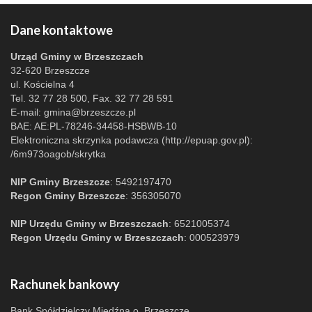
Dane kontaktowe
Urząd Gminy w Brzeszczach
32-620 Brzeszcze
ul. Kościelna 4
Tel. 32 77 28 500, Fax. 32 77 28 591
E-mail:
gmina@brzeszcze.pl
BAE: AE:PL-78246-34458-HSBWB-10
Elektroniczna skrzynka podawcza (http://epuap.gov.pl):
/6m973oagob/skrytka
NIP Gminy Brzeszcze
: 5492197470
Regon Gminy Brzeszcze
: 356305070
NIP Urzędu Gminy w Brzeszczach
: 6521005374
Regon Urzędu Gminy w Brzeszczach
: 000523979
Rachunek bankowy
Bank Spółdzielczy Miedźna o. Brzeszcze