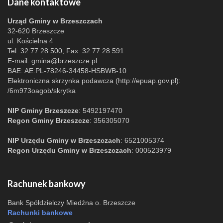
Dane kontaktowe
Urząd Gminy w Brzeszczach
32-620 Brzeszcze
ul. Kościelna 4
Tel. 32 77 28 500, Fax. 32 77 28 591
E-mail:
gmina@brzeszcze.pl
BAE: AE:PL-78246-34458-HSBWB-10
Elektroniczna skrzynka podawcza (http://epuap.gov.pl):
/6m973oagob/skrytka
NIP Gminy Brzeszcze
: 5492197470
Regon Gminy Brzeszcze
: 356305070
NIP Urzędu Gminy w Brzeszczach
: 6521005374
Regon Urzędu Gminy w Brzeszczach
: 000523979
Rachunek bankowy
Bank Spółdzielczy Miedźna o. Brzeszcze
Rachunki bankowe