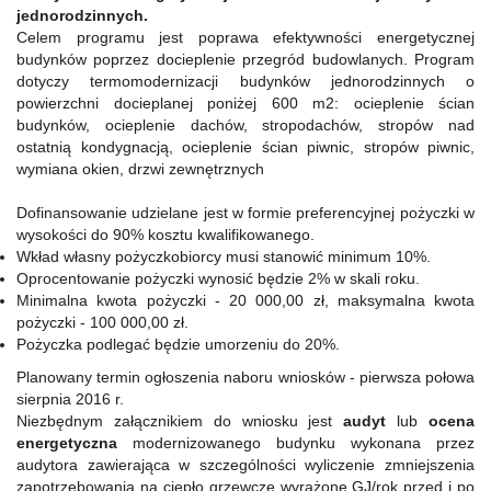
jednorodzinnych.
Celem programu jest poprawa efektywności energetycznej
budynków poprzez docieplenie przegród budowlanych. Program
dotyczy termomodernizacji budynków jednorodzinnych o
powierzchni docieplanej poniżej 600 m2: ocieplenie ścian
budynków, ocieplenie dachów, stropodachów, stropów nad
ostatnią kondygnacją, ocieplenie ścian piwnic, stropów piwnic,
wymiana okien, drzwi zewnętrznych
Dofinansowanie udzielane jest w formie preferencyjnej pożyczki w
wysokości do 90% kosztu kwalifikowanego.
Wkład własny pożyczkobiorcy musi stanowić minimum 10%.
Oprocentowanie pożyczki wynosić będzie 2% w skali roku.
Minimalna kwota pożyczki - 20 000,00 zł, maksymalna kwota
pożyczki - 100 000,00 zł.
Pożyczka podlegać będzie umorzeniu do 20%.
Planowany termin ogłoszenia naboru wniosków - pierwsza połowa
sierpnia 2016 r.
Niezbędnym załącznikiem do wniosku jest
audyt
lub
ocena
energetyczna
modernizowanego budynku wykonana przez
audytora zawierająca w szczególności wyliczenie zmniejszenia
zapotrzebowania na ciepło grzewcze wyrażone GJ/rok przed i po