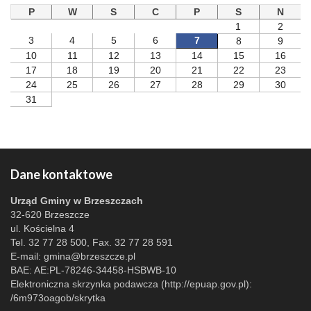
P
W
S
C
P
S
N
1
2
3
4
5
6
7
8
9
10
11
12
13
14
15
16
17
18
19
20
21
22
23
24
25
26
27
28
29
30
31
Dane kontaktowe
Urząd Gminy w Brzeszczach
32-620 Brzeszcze
ul. Kościelna 4
Tel. 32 77 28 500, Fax. 32 77 28 591
E-mail:
gmina@brzeszcze.pl
BAE: AE:PL-78246-34458-HSBWB-10
Elektroniczna skrzynka podawcza (http://epuap.gov.pl):
/6m973oagob/skrytka