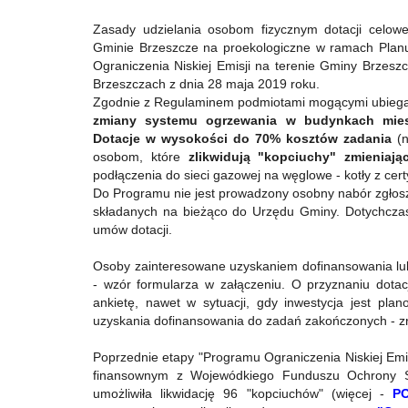
Zasady udzielania osobom fizycznym dotacji celo
Gminie Brzeszcze na proekologiczne w ramach Planu
Ograniczenia Niskiej Emisji na terenie Gminy Brzeszc
Brzeszczach z dnia 28 maja 2019 roku.
Zgodnie z Regulaminem podmiotami mogącymi ubiegać
zmiany systemu ogrzewania w budynkach miesz
Dotacje w wysokości do 70% kosztów zadania
(
osobom, które
zlikwidują "kopciuchy" zmieniaj
podłączenia do sieci gazowej na węglowe - kotły z cert
Do Programu nie jest prowadzony osobny nabór zgłosze
składanych na bieżąco do Urzędu Gminy. Dotychczas
umów dotacji.
Osoby zainteresowane uzyskaniem dofinansowania lub
- wzór formularza w załączeniu. O przyznaniu dotacji
ankietę, nawet w sytuacji, gdy inwestycja jest pl
uzyskania dofinansowania do zadań zakończonych - z
Poprzednie etapy "Programu Ograniczenia Niskiej Emis
finansownym z Wojewódkiego Funduszu Ochrony Śr
umożliwiła likwidację 96 "kopciuchów" (więcej -
PO