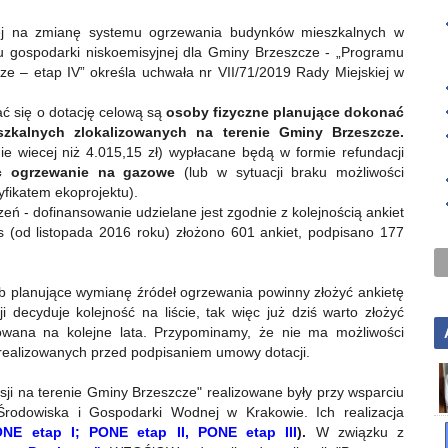
wej na zmianę systemu ogrzewania budynków mieszkalnych w
 gospodarki niskoemisyjnej dla Gminy Brzeszcze - „Programu
ze – etap IV” określa uchwała nr VII/71/2019 Rady Miejskiej w
 się o dotację celową są
osoby fizyczne planujące dokonać
kalnych zlokalizowanych na terenie Gminy Brzeszcze.
nie wiecej niż 4.015,15 zł) wypłacane będą w formie refundacji
ąc ogrzewanie na gazowe
(lub w sytuacji braku możliwości
yfikatem ekoprojektu).
ń - dofinansowanie udzielane jest zgodnie z kolejnością ankiet
 (od listopada 2016 roku) złożono 601 ankiet, podpisano 177
 planujące wymianę źródeł ogrzewania powinny złożyć ankietę
 decyduje kolejność na liście, tak więc już dziś warto złożyć
anowana na kolejne lata. Przypominamy, że nie ma możliwości
realizowanych przed podpisaniem umowy dotacji.
ji na terenie Gminy Brzeszcze" realizowane były przy wsparciu
odowiska i Gospodarki Wodnej w Krakowie. Ich realizacja
NE etap I;
PONE etap II,
PONE etap III
).
W związku z