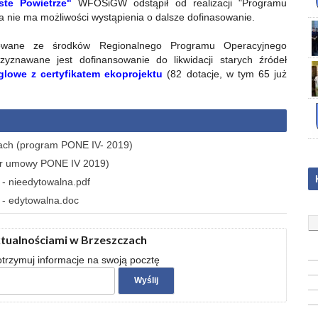
ste Powietrze"
WFOŚiGW odstąpił od realizacji "Programu
 nie ma możliwości wystąpienia o dalsze dofinasowanie.
nowane ze środków Regionalnego Programu Operacyjnego
yznawane jest dofinansowanie do likwidacji starych źródeł
glowe z certyfikatem ekoprojektu
(82 dotacje, w tym 65 już
zach (program PONE IV- 2019)
zór umowy PONE IV 2019)
- nieedytowalna.pdf
 - edytowalna.doc
ktualnościami w Brzeszczach
 otrzymuj informacje na swoją pocztę