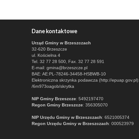
Dane kontaktowe
Urząd Gminy w Brzeszczach
32-620 Brzeszcze
ul. Kościelna 4
Tel. 32 77 28 500, Fax. 32 77 28 591
E-mail:
gmina@brzeszcze.pl
BAE: AE:PL-78246-34458-HSBWB-10
Elektroniczna skrzynka podawcza (http://epuap.gov.pl)
/6m973oagob/skrytka
NIP Gminy Brzeszcze
: 5492197470
Regon Gminy Brzeszcze
: 356305070
NIP Urzędu Gminy w Brzeszczach
: 6521005374
Regon Urzędu Gminy w Brzeszczach
: 000523979