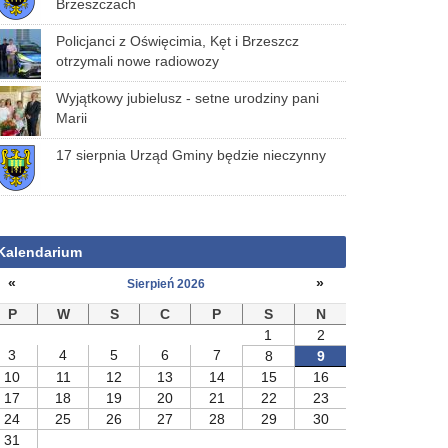
Brzeszczach
Policjanci z Oświęcimia, Kęt i Brzeszcz
otrzymali nowe radiowozy
Wyjątkowy jubielusz - setne urodziny pani
Marii
17 sierpnia Urząd Gminy będzie nieczynny
Kalendarium
«
»
Sierpień 2026
P
W
S
C
P
S
N
1
2
3
4
5
6
7
8
9
10
11
12
13
14
15
16
17
18
19
20
21
22
23
24
25
26
27
28
29
30
31