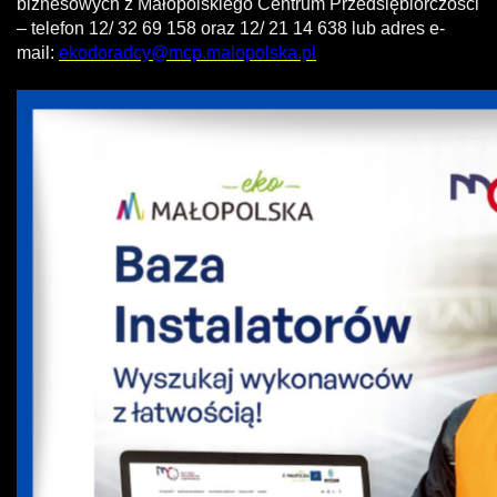
biznesowych z Małopolskiego Centrum Przedsiębiorczości
– telefon 12/ 32 69 158 oraz 12/ 21 14 638 lub adres e-
mail:
ekodoradcy@mcp.malopolska.pl