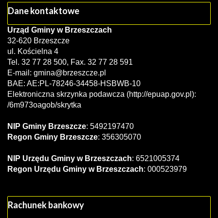
Dane kontaktowe
Urząd Gminy w Brzeszczach
32-620 Brzeszcze
ul. Kościelna 4
Tel. 32 77 28 500, Fax. 32 77 28 591
E-mail:
gmina@brzeszcze.pl
BAE: AE:PL-78246-34458-HSBWB-10
Elektroniczna skrzynka podawcza (http://epuap.gov.pl):
/6m973oagob/skrytka
NIP Gminy Brzeszcze
: 5492197470
Regon Gminy Brzeszcze
: 356305070
NIP Urzędu Gminy w Brzeszczach
: 6521005374
Regon Urzędu Gminy w Brzeszczach
: 000523979
Rachunek bankowy