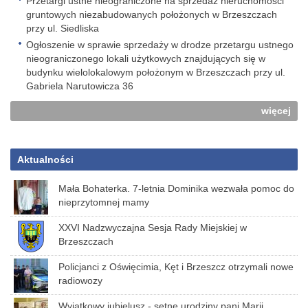
Przetargi ustne nieograniczone na sprzedaż nieruchomości
gruntowych niezabudowanych położonych w Brzeszczach
przy ul. Siedliska
Ogłoszenie w sprawie sprzedaży w drodze przetargu ustnego
nieograniczonego lokali użytkowych znajdujących się w
budynku wielolokalowym położonym w Brzeszczach przy ul.
Gabriela Narutowicza 36
więcej
Aktualności
Mała Bohaterka. 7-letnia Dominika wezwała pomoc do
nieprzytomnej mamy
XXVI Nadzwyczajna Sesja Rady Miejskiej w
Brzeszczach
Policjanci z Oświęcimia, Kęt i Brzeszcz otrzymali nowe
radiowozy
Wyjątkowy jubielusz - setne urodziny pani Marii