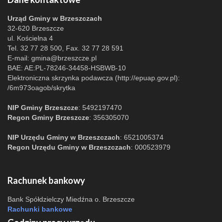
Urząd Gminy w Brzeszczach
32-620 Brzeszcze
ul. Kościelna 4
Tel. 32 77 28 500, Fax. 32 77 28 591
E-mail:
gmina@brzeszcze.pl
BAE: AE:PL-78246-34458-HSBWB-10
Elektroniczna skrzynka podawcza (http://epuap.gov.pl):
/6m973oagob/skrytka
NIP Gminy Brzeszcze
: 5492197470
Regon Gminy Brzeszcze
: 356305070
NIP Urzędu Gminy w Brzeszczach
: 6521005374
Regon Urzędu Gminy w Brzeszczach
: 000523979
Rachunek bankowy
Bank Spółdzielczy Miedźna o. Brzeszcze
Rachunki bankowe