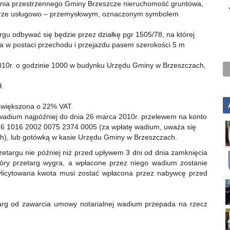
nia przestrzennego Gminy Brzeszcze nieruchomość gruntowa,
zarze usługowo – przemysłowym, oznaczonym symbolem
u odbywać się będzie przez działkę pgr 1505/78, na której
a w postaci przechodu i przejazdu pasem szerokości 5 m
010r. o godzinie 1000 w budynku Urzędu Gminy w Brzeszczach,
ł.
owiększona o 22% VAT.
 wadium najpóźniej do dnia 26 marca 2010r. przelewem na konto
6 1016 2002 0075 2374 0005 (za wpłatę wadium, uważa się
h), lub gotówką w kasie Urzędu Gminy w Brzeszczach.
targu nie później niż przed upływem 3 dni od dnia zamknięcia
który przetarg wygra, a wpłacone przez niego wadium zostanie
ylicytowana kwota musi zostać wpłacona przez nabywcę przed
targ od zawarcia umowy notarialnej wadium przepada na rzecz