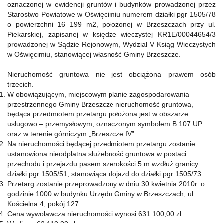
oznaczonej w ewidencji gruntów i budynków prowadzonej przez
Starostwo Powiatowe w Oświęcimiu numerem działki pgr 1505/78
o powierzchni 16 199 m2, położonej w Brzeszczach przy ul.
Piekarskiej, zapisanej w księdze wieczystej KR1E/00044654/3
prowadzonej w Sądzie Rejonowym, Wydział V Ksiąg Wieczystych
w Oświęcimiu, stanowiącej własność Gminy Brzeszcze.
Nieruchomość gruntowa nie jest obciążona prawem osób
trzecich.
W obowiązującym, miejscowym planie zagospodarowania
przestrzennego Gminy Brzeszcze nieruchomość gruntowa,
będąca przedmiotem przetargu położona jest w obszarze
usługowo – przemysłowym, oznaczonym symbolem B.107.UP.
oraz w terenie górniczym „Brzeszcze IV”.
Na nieruchomości będącej przedmiotem przetargu zostanie
ustanowiona nieodpłatna służebność gruntowa w postaci
przechodu i przejazdu pasem szerokości 5 m wzdłuż granicy
działki pgr 1505/51, stanowiąca dojazd do działki pgr 1505/73.
Przetarg zostanie przeprowadzony w dniu 30 kwietnia 2010r. o
godzinie 1000 w budynku Urzędu Gminy w Brzeszczach, ul.
Kościelna 4, pokój 127.
Cena wywoławcza nieruchomości wynosi 631 100,00 zł.