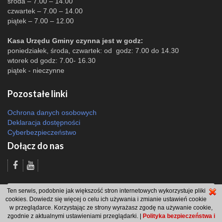
środa – 7.00 – 14.00
czwartek – 7.00 – 14.00
piątek – 7.00 – 12.00
Kasa Urzędu Gminy czynna jest w godz:
poniedziałek, środa, czwartek: od godz: 7.00 do 14.30
wtorek od godz: 7.00- 16.30
piątek - nieczynne
Pozostałe linki
Ochrona danych osobowych
Deklaracja dostępności
Cyberbezpieczeństwo
Dołącz do nas
Odsłon: 10175 | |
Polityka bezpieczeństwa i polityka cookies
|
Redakcja
|
Ten serwis, podobnie jak większość stron internetowych wykorzystuje pliki
2007 - 2026 © Gmina Brzeszcze
cookies. Dowiedz się więcej o celu ich używania i zmianie ustawień cookie
projekt: Wdesk
w przeglądarce. Korzystając ze strony wyrażasz zgodę na używanie cookie,
zgodnie z aktualnymi ustawieniami przeglądarki. |
Polityka bezpieczeństwa i