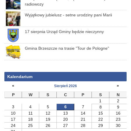
radiowozy
Wyjątkowy jubielusz - setne urodziny pani Marii
17 sierpnia Urząd Gminy będzie nieczynny
Gmina Brzeszcze na trasie "Tour de Pologne"
Kalendarium
«
»
Sierpień 2026
P
W
S
C
P
S
N
1
2
3
4
5
6
7
8
9
10
11
12
13
14
15
16
17
18
19
20
21
22
23
24
25
26
27
28
29
30