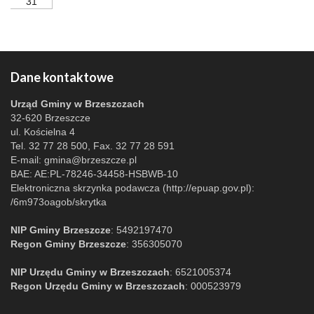
31
Dane kontaktowe
Urząd Gminy w Brzeszczach
32-620 Brzeszcze
ul. Kościelna 4
Tel. 32 77 28 500, Fax. 32 77 28 591
E-mail:
gmina@brzeszcze.pl
BAE: AE:PL-78246-34458-HSBWB-10
Elektroniczna skrzynka podawcza (http://epuap.gov.pl):
/6m973oagob/skrytka
NIP Gminy Brzeszcze
: 5492197470
Regon Gminy Brzeszcze
: 356305070
NIP Urzędu Gminy w Brzeszczach
: 6521005374
Regon Urzędu Gminy w Brzeszczach
: 000523979