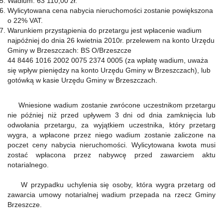
Wadium: 63 110,00 zł.
Wylicytowana cena nabycia nieruchomości zostanie powiększona
o 22% VAT.
Warunkiem przystąpienia do przetargu jest wpłacenie wadium
najpóźniej do dnia 26 kwietnia 2010r. przelewem na konto Urzędu
Gminy w Brzeszczach: BS O/Brzeszcze
44 8446 1016 2002 0075 2374 0005 (za wpłatę wadium, uważa
się wpływ pieniędzy na konto Urzędu Gminy w Brzeszczach), lub
gotówką w kasie Urzędu Gminy w Brzeszczach.
Wniesione wadium zostanie zwrócone uczestnikom przetargu
nie później niż przed upływem 3 dni od dnia zamknięcia lub
odwołania przetargu, za wyjątkiem uczestnika, który przetarg
wygra, a wpłacone przez niego wadium zostanie zaliczone na
poczet ceny nabycia nieruchomości. Wylicytowana kwota musi
zostać wpłacona przez nabywcę przed zawarciem aktu
notarialnego.
W przypadku uchylenia się osoby, która wygra przetarg od
zawarcia umowy notarialnej wadium przepada na rzecz Gminy
Brzeszcze.