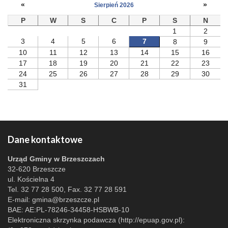
«
»
Sierpień 2026
P
W
S
C
P
S
N
1
2
3
4
5
6
7
8
9
10
11
12
13
14
15
16
17
18
19
20
21
22
23
24
25
26
27
28
29
30
31
Dane kontaktowe
Urząd Gminy w Brzeszczach
32-620 Brzeszcze
ul. Kościelna 4
Tel. 32 77 28 500, Fax. 32 77 28 591
E-mail:
gmina@brzeszcze.pl
BAE: AE:PL-78246-34458-HSBWB-10
Elektroniczna skrzynka podawcza (http://epuap.gov.pl):