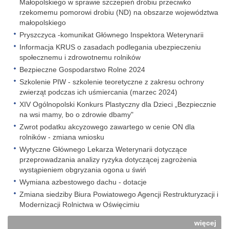
Małopolskiego w sprawie szczepień drobiu przeciwko
rzekomemu pomorowi drobiu (ND) na obszarze województwa
małopolskiego
Pryszczyca -komunikat Głównego Inspektora Weterynarii
Informacja KRUS o zasadach podlegania ubezpieczeniu
społecznemu i zdrowotnemu rolników
Bezpieczne Gospodarstwo Rolne 2024
Szkolenie PIW - szkolenie teoretyczne z zakresu ochrony
zwierząt podczas ich uśmiercania (marzec 2024)
XIV Ogólnopolski Konkurs Plastyczny dla Dzieci „Bezpiecznie
na wsi mamy, bo o zdrowie dbamy"
Zwrot podatku akcyzowego zawartego w cenie ON dla
rolników - zmiana wniosku
Wytyczne Głównego Lekarza Weterynarii dotyczące
przeprowadzania analizy ryzyka dotyczącej zagrożenia
wystąpieniem obgryzania ogona u świń
Wymiana azbestowego dachu - dotacje
Zmiana siedziby Biura Powiatowego Agencji Restrukturyzacji i
Modernizacji Rolnictwa w Oświęcimiu
więcej