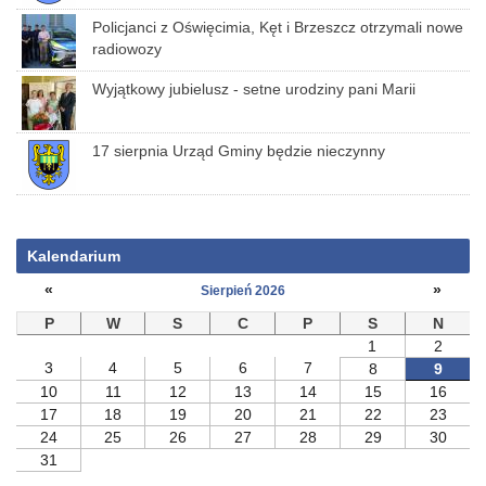
Policjanci z Oświęcimia, Kęt i Brzeszcz otrzymali nowe
radiowozy
Wyjątkowy jubielusz - setne urodziny pani Marii
17 sierpnia Urząd Gminy będzie nieczynny
Kalendarium
«
»
Sierpień 2026
P
W
S
C
P
S
N
1
2
3
4
5
6
7
8
9
10
11
12
13
14
15
16
17
18
19
20
21
22
23
24
25
26
27
28
29
30
31