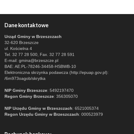
Dane kontaktowe
Urząd Gminy w Brzeszczach
32-620 Brzeszcze
ul. Kościelna 4
Tel. 32 77 28 500, Fax. 32 77 28 591
E-mail:
gmina@brzeszcze.pl
BAE: AE:PL-78246-34458-HSBWB-10
Elektroniczna skrzynka podawcza (http://epuap.gov.pl):
/6m973oagob/skrytka
NIP Gminy Brzeszcze
: 5492197470
Regon Gminy Brzeszcze
: 356305070
NIP Urzędu Gminy w Brzeszczach
: 6521005374
Regon Urzędu Gminy w Brzeszczach
: 000523979