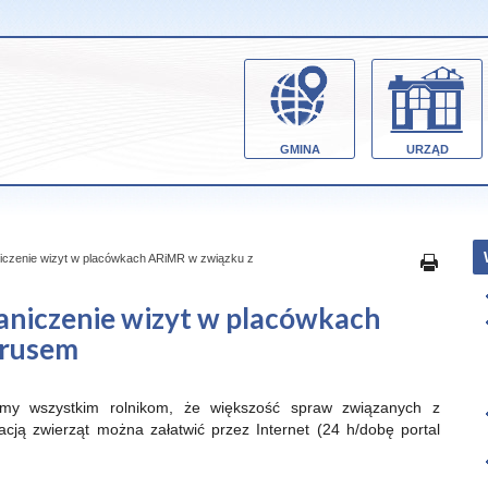
GMINA
URZĄD
aniczenie wizyt w placówkach ARiMR w związku z
raniczenie wizyt w placówkach
irusem
my wszystkim rolnikom, że większość spraw związanych z
racją zwierząt można załatwić przez Internet (24 h/dobę portal