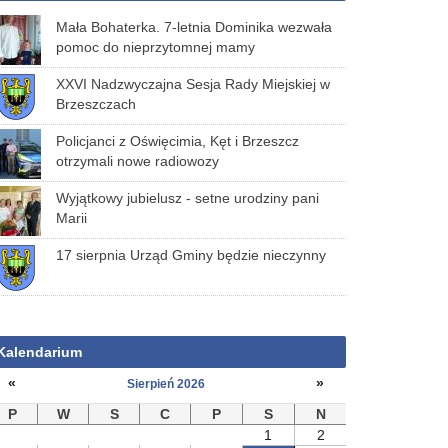
Mała Bohaterka. 7-letnia Dominika wezwała
pomoc do nieprzytomnej mamy
XXVI Nadzwyczajna Sesja Rady Miejskiej w
Brzeszczach
Policjanci z Oświęcimia, Kęt i Brzeszcz
otrzymali nowe radiowozy
Wyjątkowy jubielusz - setne urodziny pani
Marii
17 sierpnia Urząd Gminy będzie nieczynny
Kalendarium
«
»
Sierpień 2026
P
W
S
C
P
S
N
1
2