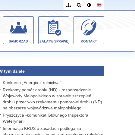
SAMORZĄD
ZAŁATW SPRAWĘ
KONTAKT
W tym dziale
Konkursu „Energia z rolnictwa”
Rzekomy pomór drobiu (ND) - rozporządzenie
Wojewody Małopolskiego w sprawie szczepień
drobiu przeciwko rzekomemu pomorowi drobiu (ND)
na obszarze województwa małopolskiego
Pryszczyca -komunikat Głównego Inspektora
Weterynarii
Informacja KRUS o zasadach podlegania
ubezpieczeniu społecznemu i zdrowotnemu rolników