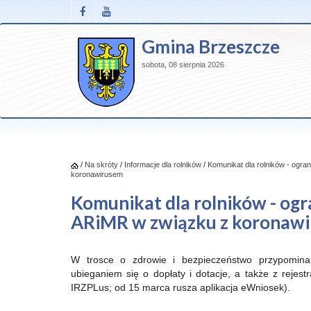
Gmina Brzeszcze
sobota, 08 sierpnia 2026
/
Na skróty
/
Informacje dla rolników
/
Komunikat dla rolników - ogr
koronawirusem
Komunikat dla rolników - og
ARiMR w związku z koronaw
W trosce o zdrowie i bezpieczeństwo przypomina
ubieganiem się o dopłaty i dotacje, a także z rejest
IRZPLus; od 15 marca rusza aplikacja eWniosek).