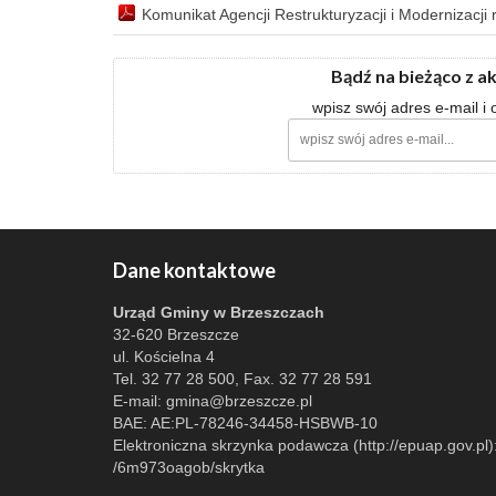
Komunikat Agencji Restrukturyzacji i Modernizacji
Bądź na bieżąco z a
wpisz swój adres e-mail i
Dane kontaktowe
Urząd Gminy w Brzeszczach
32-620 Brzeszcze
ul. Kościelna 4
Tel. 32 77 28 500, Fax. 32 77 28 591
E-mail:
gmina@brzeszcze.pl
BAE: AE:PL-78246-34458-HSBWB-10
Elektroniczna skrzynka podawcza (http://epuap.gov.pl)
/6m973oagob/skrytka