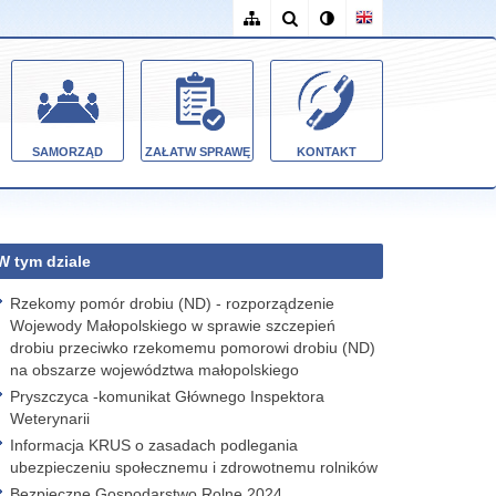
SAMORZĄD
ZAŁATW SPRAWĘ
KONTAKT
W tym dziale
Rzekomy pomór drobiu (ND) - rozporządzenie
Wojewody Małopolskiego w sprawie szczepień
drobiu przeciwko rzekomemu pomorowi drobiu (ND)
na obszarze województwa małopolskiego
Pryszczyca -komunikat Głównego Inspektora
Weterynarii
Informacja KRUS o zasadach podlegania
ubezpieczeniu społecznemu i zdrowotnemu rolników
Bezpieczne Gospodarstwo Rolne 2024