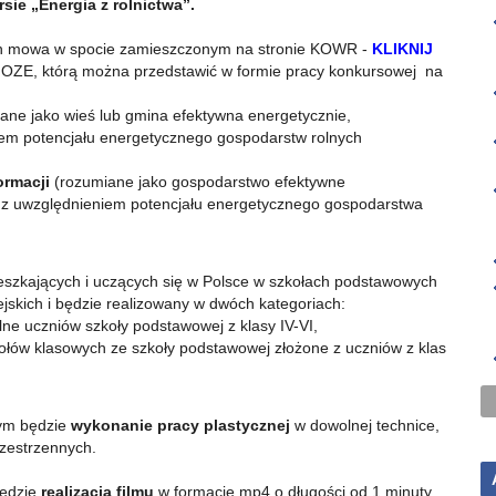
ie „Energia z rolnictwa”.
rych mowa w spocie zamieszczonym na stronie KOWR -
KLIKNIJ
i o OZE, którą można przedstawić w formie pracy konkursowej na
ane jako wieś lub gmina efektywna energetycznie,
iem potencjału energetycznego gospodarstw rolnych
ormacji
(rozumiane jako gospodarstwo efektywne
E z uwzględnieniem potencjału energetycznego gospodarstwa
mieszkających i uczących się w Polsce w szkołach podstawowych
ejskich i będzie realizowany w dwóch kategoriach:
lne uczniów szkoły podstawowej z klasy IV-VI,
ołów klasowych ze szkoły podstawowej złożone z uczniów z klas
wym będzie
wykonanie pracy plastycznej
w dowolnej technice,
rzestrzennych.
będzie
realizacja filmu
w formacie mp4 o długości od 1 minuty