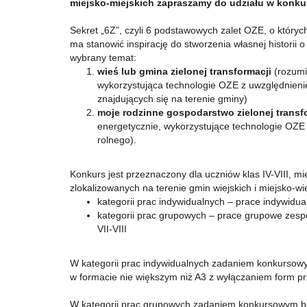
miejsko-miejskich zapraszamy do udziału w konkurs
Sekret „6Z”, czyli 6 podstawowych zalet OZE, o któ
ma stanowić inspirację do stworzenia własnej histori
wybrany temat:
wieś lub gmina zielonej transformacji
(rozumi
wykorzystująca technologie OZE z uwzględnien
znajdujących się na terenie gminy)
moje rodzinne gospodarstwo zielonej transf
energetycznie, wykorzystujące technologie OZ
rolnego).
Konkurs jest przeznaczony dla uczniów klas IV-VIII, 
zlokalizowanych na terenie gmin wiejskich i miejsko-wi
kategorii prac indywidualnych – prace indywidua
kategorii prac grupowych – prace grupowe zesp
VII-VIII
W kategorii prac indywidualnych zadaniem konkurso
w formacie nie większym niż A3 z wyłączaniem form p
W kategorii prac grupowych zadaniem konkursowym 