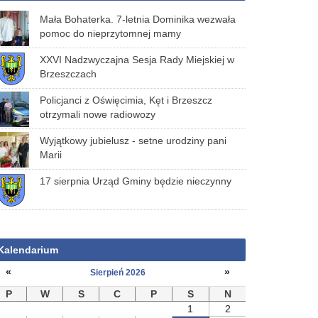
Mała Bohaterka. 7-letnia Dominika wezwała
pomoc do nieprzytomnej mamy
XXVI Nadzwyczajna Sesja Rady Miejskiej w
Brzeszczach
Policjanci z Oświęcimia, Kęt i Brzeszcz
otrzymali nowe radiowozy
Wyjątkowy jubielusz - setne urodziny pani
Marii
17 sierpnia Urząd Gminy będzie nieczynny
Kalendarium
«
»
Sierpień 2026
P
W
S
C
P
S
N
1
2