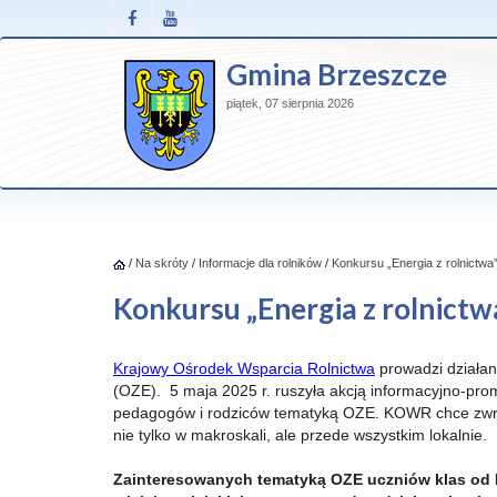
Gmina Brzeszcze
piątek, 07 sierpnia 2026
/
Na skróty
/
Informacje dla rolników
/
Konkursu „Energia z rolnictwa
Konkursu „Energia z rolnictw
Krajowy Ośrodek Wsparcia Rolnictwa
prowadzi działan
(OZE). 5 maja 2025 r. ruszyła akcją informacyjno-pr
pedagogów i rodziców tematyką OZE. KOWR chce zwróc
nie tylko w makroskali, ale przede wszystkim lokalnie.
Zainteresowanych tematyką OZE uczniów klas od I