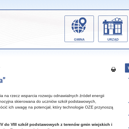
GMINA
URZĄD
”
a”
ia na rzecz wsparcia rozwoju odnawialnych źródeł energii
omocyjna skierowana do uczniów szkół podstawowych,
ić ich uwagę na potencjał, który technologie OZE przynoszą
V do VIII szkół podstawowych z terenów gmin wiejskich i