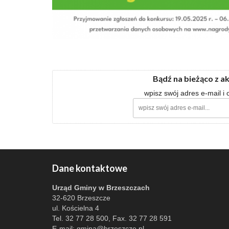
Bądź na bieżąco z a
wpisz swój adres e-mail i
Dane kontaktowe
Urząd Gminy w Brzeszczach
32-620 Brzeszcze
ul. Kościelna 4
Tel. 32 77 28 500, Fax. 32 77 28 591
E-mail:
gmina@brzeszcze.pl